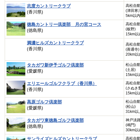
志度カントリークラブ
高松自
(津田寒
(香川県)
5km以
徳島カントリー倶楽部 月の宮コース
高松自
(板野)
(徳島県)
15km以
満濃ヒルズカントリークラブ
高松自
(香川県)
(善通寺)
20km以
タカガワ新伊予ゴルフ倶楽部
松山自
(土居)
(愛媛県)
15km以
エリエールゴルフクラブ（香川県）
高松自
(さぬき
(香川県)
15km以
高原ゴルフ倶楽部
松山自
(松山)
(愛媛県)
31km以
タカガワ東徳島ゴルフ倶楽部
神戸淡
(鳴門)
(徳島県)
30km以
サンライズヒルズカントリークラブ
高松自