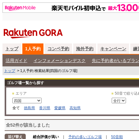
トップ
1人予約
コンペ予約
海外予約
キャンペーン
練
活用ガイド
インフォメーションデスク
先に予約者がいるプラ
トップ
>
1人予約 検索結果[四国のゴルフ場]
ゴルフ場一覧から探す
エリア
50音で絞り込
全て
徳島県
香川県
愛媛県
高知県
全52件が該当しました
並び替え
総合評価が高い
｜
予約の多いゴルフ場
｜
50音順