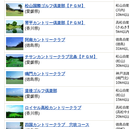
松山国際ゴルフ倶楽部【ＰＧＭ】
松山自
(川内)
(愛媛県)
10km以
琴平カントリー倶楽部【ＰＧＭ】
高松自
(さぬき
(香川県)
5km以
阿南カントリークラブ
徳島自
(徳島)
(徳島県)
31km以
チサンカントリークラブ北条【ＰＧＭ】
松山自
(松山)
(愛媛県)
30km以
鳴門カントリークラブ
神戸淡
(鳴門北)
(徳島県)
10km以
道後ゴルフ倶楽部
松山自
(松山)
(愛媛県)
15km以
ロイヤル高松カントリークラブ
高松自
(高松中
(香川県)
20km以
四国カントリークラブ 穴吹コース
徳島自