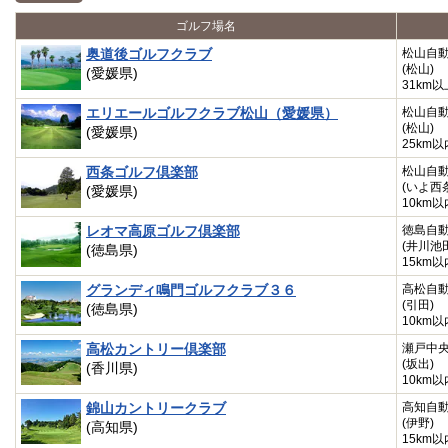
ゴルフ場名
奥道後ゴルフクラブ
松山自
(松山)
(愛媛県)
31km以
エリエールゴルフクラブ松山（愛媛県）
松山自
(松山)
(愛媛県)
25km以
西条ゴルフ倶楽部
松山自
(いよ西
(愛媛県)
10km以
レオマ高原ゴルフ倶楽部
徳島自
(井川池
(徳島県)
15km以
グランディ鳴門ゴルフクラブ３６
高松自
(引田)
(徳島県)
10km以
高松カントリー倶楽部
瀬戸中
(坂出)
(香川県)
10km以
錦山カントリークラブ
高知自
(伊野)
(高知県)
15km以