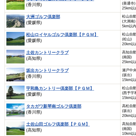
(善通寺)
(香川県)
25km以
大洲ゴルフ倶楽部
松山自
(大洲南)
(愛媛県)
5km以
松山ロイヤルゴルフ倶楽部【ＰＧＭ】
松山自
(松山)
(愛媛県)
20km以
土佐カントリークラブ
高知自
(南国)
(高知県)
25km以
坂出カントリークラブ
瀬戸中
(坂出)
(香川県)
15km以
宇和島カントリー倶楽部【ＰＧＭ】
松山自
(西予宇
(愛媛県)
15km以
タカガワ新琴南ゴルフ倶楽部
高松自
(坂出)
(香川県)
20km以
土佐山田ゴルフ倶楽部【ＰＧＭ】
高知自
(南国)
(高知県)
10km以