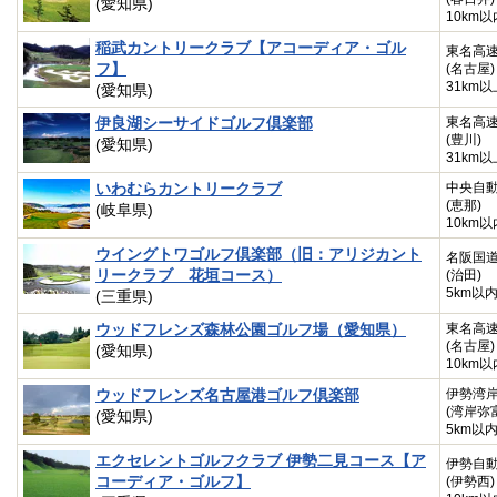
(愛知県)
10km以
稲武カントリークラブ【アコーディア・ゴル
東名高
フ】
(名古屋)
31km以
(愛知県)
伊良湖シーサイドゴルフ倶楽部
東名高
(豊川)
(愛知県)
31km以
いわむらカントリークラブ
中央自
(恵那)
(岐阜県)
10km以
ウイングトワゴルフ倶楽部（旧：アリジカント
名阪国
リークラブ 花垣コース）
(治田)
5km以
(三重県)
ウッドフレンズ森林公園ゴルフ場（愛知県）
東名高
(名古屋)
(愛知県)
10km以
ウッドフレンズ名古屋港ゴルフ倶楽部
伊勢湾
(湾岸弥
(愛知県)
5km以
エクセレントゴルフクラブ 伊勢二見コース【ア
伊勢自
コーディア・ゴルフ】
(伊勢西)