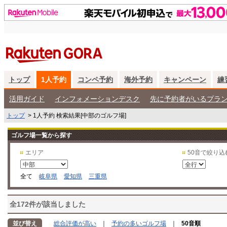
トップ
1人予約
コンペ予約
海外予約
キャンペーン
練
活用ガイド
インフォメーションデスク
先に予約者がいるプラ
トップ
>
1人予約 検索結果[中部のゴルフ場]
ゴルフ場一覧から探す
エリア
50音で絞り込
全て
岐阜県
愛知県
三重県
全172件が該当しました
並び替え
総合評価が高い
｜
予約の多いゴルフ場
｜
50音順