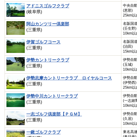
アドニスゴルフクラブ
中央自
(恵那)
(岐阜県)
25km以
阿山カンツリー倶楽部
名阪国
(壬生野)
(三重県)
10km以
伊賀ゴルフコース
名阪国
(治田)
(三重県)
15km以
伊勢カントリークラブ
伊勢自
(玉城)
(三重県)
10km以
伊勢志摩カントリークラブ ロイヤルコース
伊勢自
(伊勢西)
(三重県)
25km以
伊勢中川カントリークラブ
伊勢自
(一志嬉
(三重県)
10km以
一志ゴルフ倶楽部【ＰＧＭ】
伊勢自
(久居)
(三重県)
10km以
一鍬ゴルフクラブ
東名高
(春日井)