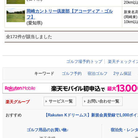
20km以
岡崎カントリー倶楽部【アコーディア・ゴル
新東名
フ】
(岡崎東)
10km以
(愛知県)
全
172
件が該当しました
ゴルフ場予約トップ
楽天チェックイ
キーワード
ゴルフ予約
宿泊ゴルフ
2サム保証
サービス一覧
お問い合わせ一覧
楽天グループ
おすすめ
【Rakuten Kドリームス】新規会員登録で1,000
ゴルフ用品のお買い物♪
宿泊先・レン