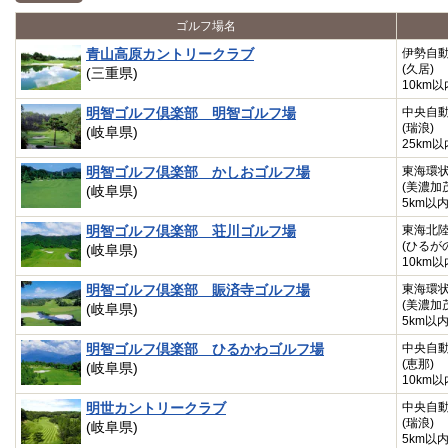
ゴルフ場名
青山高原カントリークラブ
伊勢自
(久居)
(三重県)
10km以
明智ゴルフ倶楽部 明智ゴルフ場
中央自
(瑞浪)
(岐阜県)
25km以
明智ゴルフ倶楽部 かしおゴルフ場
東海環
(美濃加
(岐阜県)
5km以
明智ゴルフ倶楽部 荘川ゴルフ場
東海北
(ひるが
(岐阜県)
10km以
明智ゴルフ倶楽部 賑済寺ゴルフ場
東海環
(美濃加
(岐阜県)
5km以
明智ゴルフ倶楽部 ひるかわゴルフ場
中央自
(恵那)
(岐阜県)
10km以
明世カントリークラブ
中央自
(瑞浪)
(岐阜県)
5km以