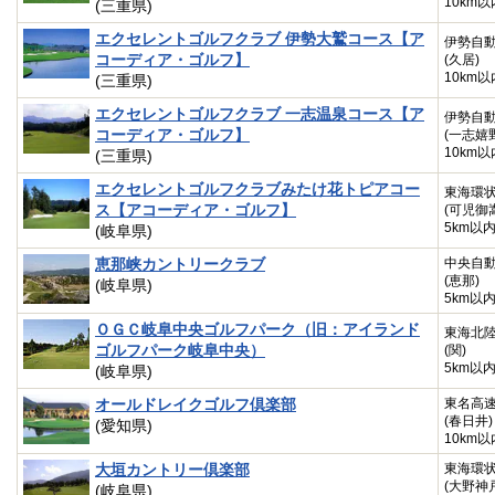
10km以
(三重県)
エクセレントゴルフクラブ 伊勢大鷲コース【ア
伊勢自
コーディア・ゴルフ】
(久居)
10km以
(三重県)
エクセレントゴルフクラブ 一志温泉コース【ア
伊勢自
コーディア・ゴルフ】
(一志嬉
10km以
(三重県)
エクセレントゴルフクラブみたけ花トピアコー
東海環
ス【アコーディア・ゴルフ】
(可児御
5km以
(岐阜県)
恵那峡カントリークラブ
中央自
(恵那)
(岐阜県)
5km以
ＯＧＣ岐阜中央ゴルフパーク（旧：アイランド
東海北
ゴルフパーク岐阜中央）
(関)
5km以
(岐阜県)
オールドレイクゴルフ倶楽部
東名高
(春日井)
(愛知県)
10km以
大垣カントリー倶楽部
東海環
(大野神
(岐阜県)