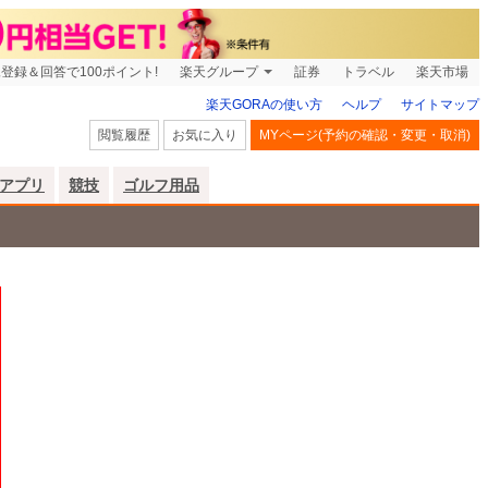
登録＆回答で100ポイント!
楽天グループ
証券
トラベル
楽天市場
楽天GORAの使い方
ヘルプ
サイトマップ
閲覧履歴
お気に入り
MYページ(予約の確認・変更・取消)
アプリ
競技
ゴルフ用品