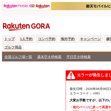
トップ
1人予約
コンペ予約
海外予約
キャンペーン
練
ゴルフ用品
全国ゴルフ場一覧
週末空き枠検索
平日空き枠検索
エラーが発生しま
発生日時：2026年08月08日2
エラーコード：-1001
大変お手数ですが、以下の
・前のページに戻って再度