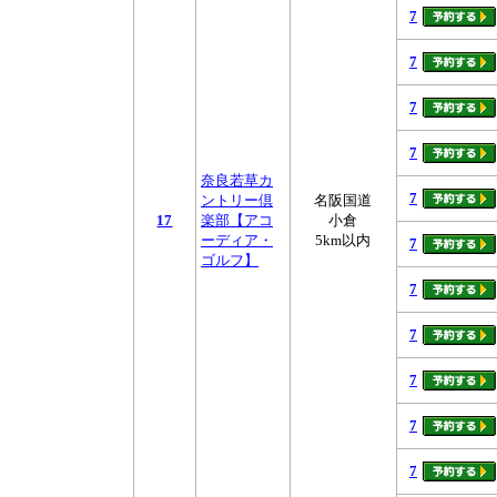
7
7
7
7
奈良若草カ
7
ントリー倶
名阪国道
17
楽部【アコ
小倉
ーディア・
5km以内
7
ゴルフ】
7
7
7
7
7