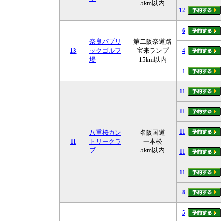
5km以内
12
6
奈良パブリ
第二阪奈道路
13
ックゴルフ
宝来ランプ
4
場
15km以内
1
11
11
11
八重桜カン
名阪国道
11
トリークラ
一本松
ブ
5km以内
11
11
8
5