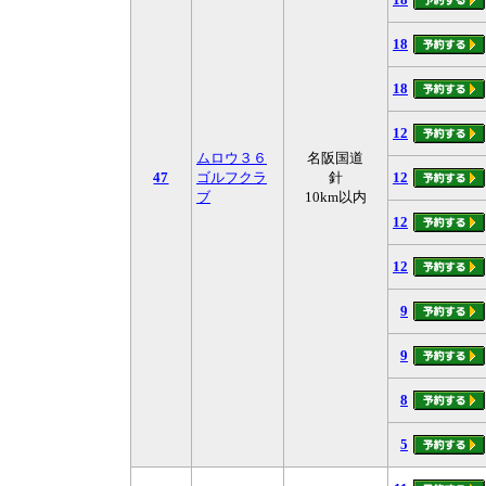
18
18
12
ムロウ３６
名阪国道
47
ゴルフクラ
針
12
ブ
10km以内
12
12
9
9
8
5