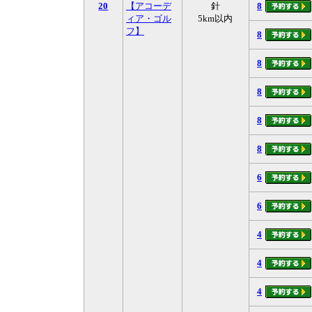
20
【アコーデ
針
8
ィア・ゴル
5km以内
フ】
8
8
8
8
8
6
6
4
4
4