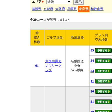
エリア
滋賀県
京都府
大阪府
兵庫県
奈良県
和歌山県
全
20
コースが該当しました
総
プラン別
空き
ゴルフ場名
高速道路
空き枠数
枠数
55
54
奈良白鳳カ
名阪国道
61
ンツリーク
小倉
ラブ
5km以内
54
11
26
21
18