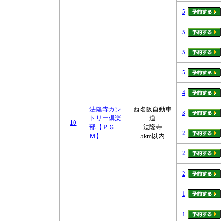
5
5
5
5
4
法隆寺カン
西名阪自動車
3
トリー倶楽
道
10
部【ＰＧ
法隆寺
2
Ｍ】
5km以内
2
2
1
1