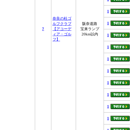
1
奈良の杜ゴ
1
ルフクラブ
阪奈道路
7
【アコーデ
宝来ランプ
ィア・ゴル
20km以内
1
フ】
1
1
1
1
1
1
1