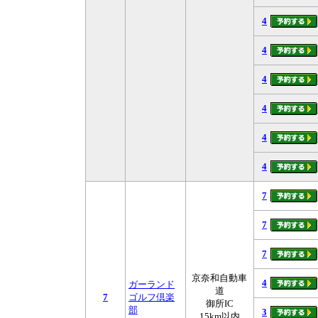
4
4
4
4
4
4
7
7
7
京奈和自動車
4
ガーランド
道
7
ゴルフ倶楽
御所IC
部
3
15km以内