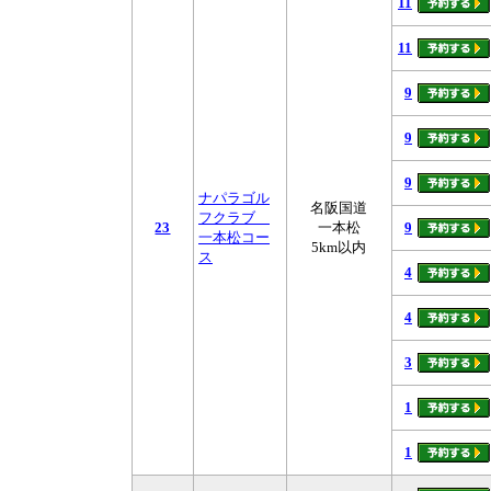
11
11
9
9
9
ナパラゴル
名阪国道
フクラブ
23
一本松
9
一本松コー
5km以内
ス
4
4
3
1
1