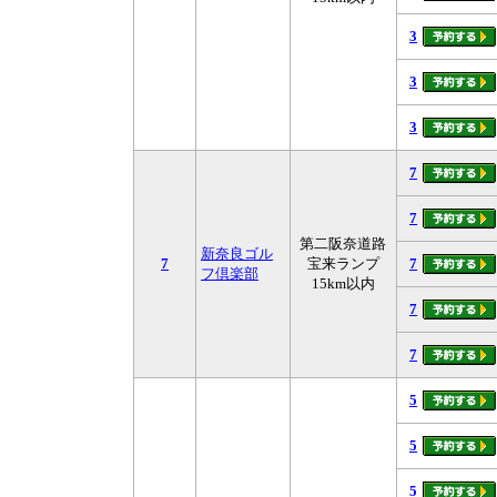
3
3
3
7
7
第二阪奈道路
新奈良ゴル
7
宝来ランプ
7
フ倶楽部
15km以内
7
7
5
5
5