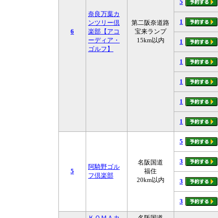
5
奈良万葉カ
1
ンツリー倶
第二阪奈道路
6
楽部【アコ
宝来ランプ
ーディア・
15km以内
1
ゴルフ】
1
1
1
1
5
3
名阪国道
阿騎野ゴル
5
福住
フ倶楽部
20km以内
3
3
ＫＯＭＡカ
名阪国道