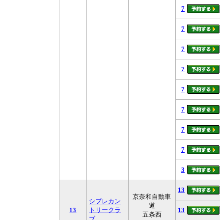
7
7
7
7
7
7
7
7
3
13
京奈和自動車
シプレカン
道
13
トリークラ
13
五条西
ブ