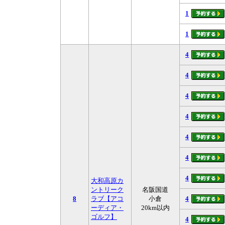
1
1
4
4
4
4
4
4
4
大和高原カ
ントリーク
名阪国道
8
ラブ【アコ
小倉
4
ーディア・
20km以内
ゴルフ】
4