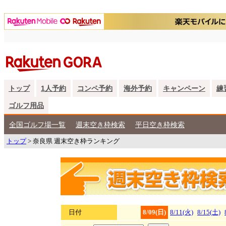
トップ
1人予約
コンペ予約
海外予約
キャンペーン
練
ゴルフ用品
全国ゴルフ場一覧
週末空き枠検索
平日空き枠検索
トップ
> 奈良県 週末空き枠ランキング
日付
8/09(日)
8/11(火)
8/15(土)