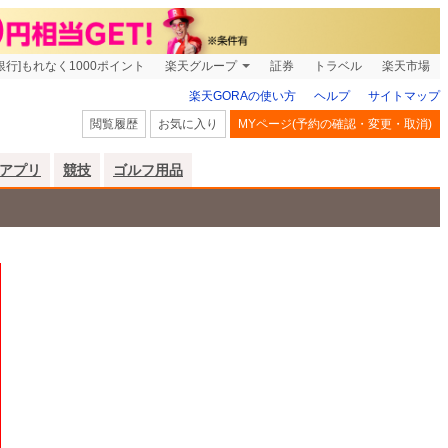
銀行]もれなく1000ポイント
楽天グループ
証券
トラベル
楽天市場
楽天GORAの使い方
ヘルプ
サイトマップ
閲覧履歴
お気に入り
MYページ(予約の確認・変更・取消)
アプリ
競技
ゴルフ用品