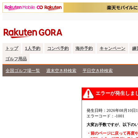
トップ
1人予約
コンペ予約
海外予約
キャンペーン
練
ゴルフ用品
全国ゴルフ場一覧
週末空き枠検索
平日空き枠検索
エラーが発生しま
発生日時：2026年08月10日1
エラーコード：-1001
大変お手数ですが、以下の
・前のページに戻って再度