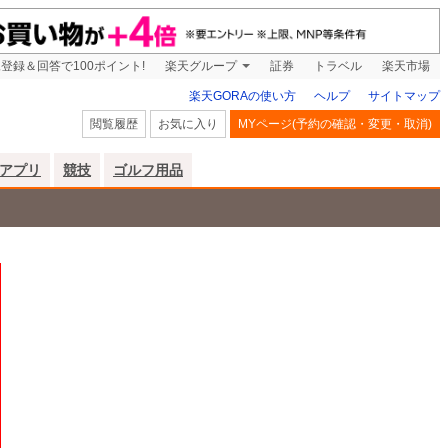
登録＆回答で100ポイント!
楽天グループ
証券
トラベル
楽天市場
楽天GORAの使い方
ヘルプ
サイトマップ
閲覧履歴
お気に入り
MYページ(予約の確認・変更・取消)
アプリ
競技
ゴルフ用品