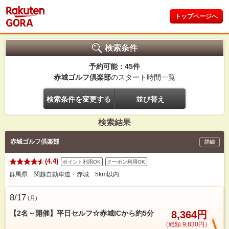
トップページへ
検索条件
予約可能：45件
赤城ゴルフ倶楽部
のスタート時間一覧
検索条件を変更する
並び替え
検索結果
赤城ゴルフ倶楽部
詳細
(4.4)
ポイント利用OK
クーポン利用OK
群馬県 関越自動車道・赤城 5km以内
8/17
(
月
)
【2名～開催】平日セルフ☆赤城ICから約5分
8,364円
（総額 9,830円）