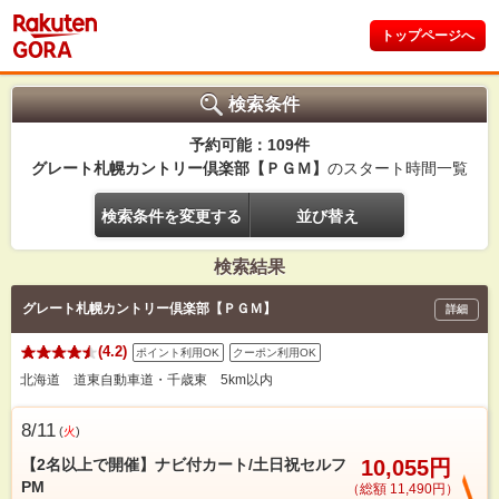
トップページへ
検索条件
予約可能：109件
グレート札幌カントリー倶楽部【ＰＧＭ】
のスタート時間一覧
検索条件を変更する
並び替え
検索結果
グレート札幌カントリー倶楽部【ＰＧＭ】
詳細
(4.2)
ポイント利用OK
クーポン利用OK
北海道 道東自動車道・千歳東 5km以内
8/11
(
火
)
【2名以上で開催】ナビ付カート/土日祝セルフ
10,055円
PM
（総額 11,490円）