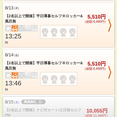
8/13
(
木
)
【2名以上で開催】平日薄暮セルフ※ロッカー&
5,510円
風呂無
（総額 6,490円）
13:25
IN
8/14
(
金
)
【2名以上で開催】平日薄暮セルフ※ロッカー&
5,510円
風呂無
（総額 6,490円）
13:46
IN
8/15
満員御礼
(
土
)
【2名以上で開催】ナビ付カート/土日祝セルフ
10,055円
PM
（総額 11,490円）