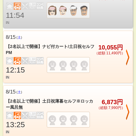
11:54
IN
8/15
(
土
)
【2名以上で開催】ナビ付カート/土日祝セルフ
10,055円
PM
（総額 11,490円）
12:15
IN
8/15
(
土
)
【2名以上で開催】土日祝薄暮セルフ※ロッカ
6,873円
ー風呂無
（総額 7,990円）
13:25
IN