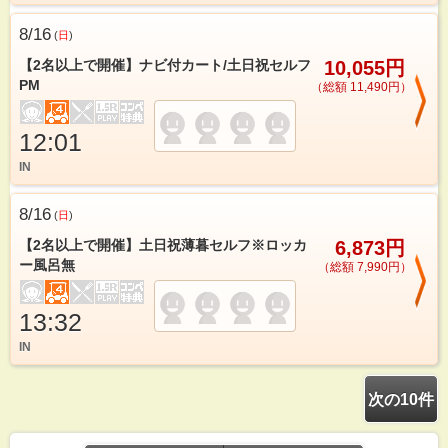
8/16
(
日
)
【2名以上で開催】ナビ付カート/土日祝セルフ
10,055円
PM
（総額 11,490円）
12:01
IN
8/16
(
日
)
【2名以上で開催】土日祝薄暮セルフ※ロッカ
6,873円
ー風呂無
（総額 7,990円）
13:32
IN
次の10件