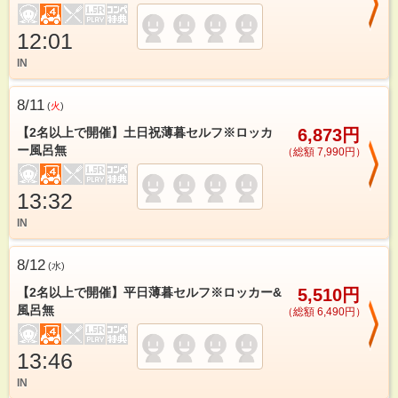
12:01
IN
8/11
(
火
)
【2名以上で開催】土日祝薄暮セルフ※ロッカ
6,873円
ー風呂無
（総額 7,990円）
13:32
IN
8/12
(
水
)
【2名以上で開催】平日薄暮セルフ※ロッカー&
5,510円
風呂無
（総額 6,490円）
13:46
IN