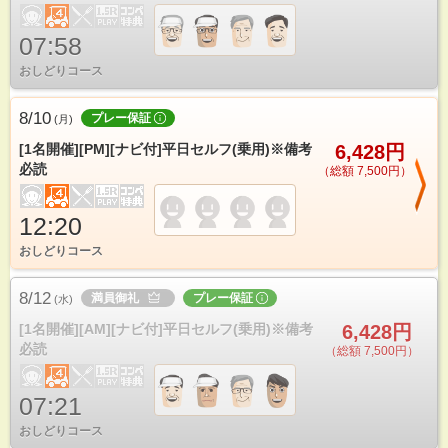
07:58
おしどりコース
8/10
プレー保証
(
月
)
[1名開催][PM][ナビ付]平日セルフ(乗用)※備考
6,428円
必読
（総額 7,500円）
12:20
おしどりコース
8/12
満員御礼
プレー保証
(
水
)
[1名開催][AM][ナビ付]平日セルフ(乗用)※備考
6,428円
必読
（総額 7,500円）
07:21
おしどりコース