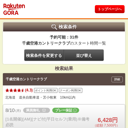
トップページへ
検索条件
予約可能：31件
千歳空港カントリークラブ
のスタート時間一覧
検索条件を変更する
並び替え
検索結果
千歳空港カントリークラブ
詳細
(4.3)
ポイント利用OK
クーポン利用OK
北海道 道央自動車道・苫小牧東 10km以内
8/10
満員御礼
プレー保証
(
月
)
[1名開催][AM][ナビ付]平日セルフ(乗用)※備考
6,428円
必読
（総額 7,500円）