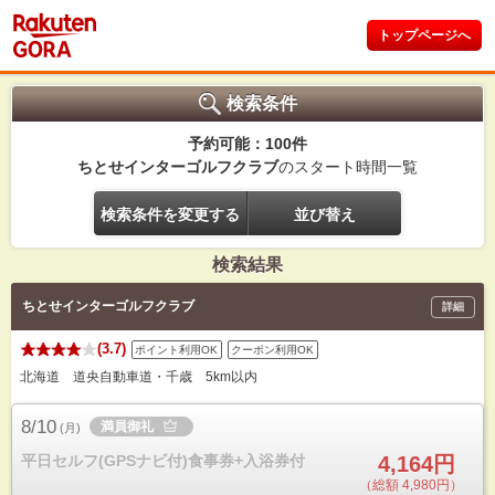
トップページへ
検索条件
予約可能：100件
ちとせインターゴルフクラブ
のスタート時間一覧
検索条件を変更する
並び替え
検索結果
ちとせインターゴルフクラブ
詳細
(3.7)
ポイント利用OK
クーポン利用OK
北海道 道央自動車道・千歳 5km以内
8/10
満員御礼
(
月
)
平日セルフ(GPSナビ付)食事券+入浴券付
4,164円
（総額 4,980円）