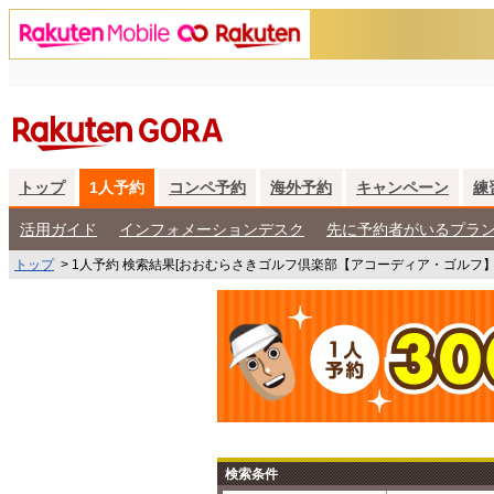
トップ
1人予約
コンペ予約
海外予約
キャンペーン
練
活用ガイド
インフォメーションデスク
先に予約者がいるプラ
トップ
>
1人予約 検索結果[おおむらさきゴルフ倶楽部【アコーディア・ゴルフ
検索条件