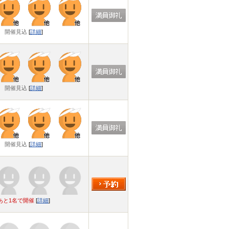
開催見込
[
詳細
]
開催見込
[
詳細
]
開催見込
[
詳細
]
あと1名で開催
[
詳細
]