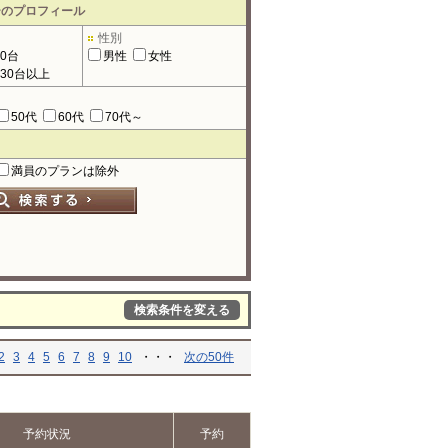
ーのプロフィール
性別
90台
男性
女性
130台以上
50代
60代
70代～
満員のプランは除外
検索条件を変える
2
3
4
5
6
7
8
9
10
・・・
次の50件
予約状況
予約