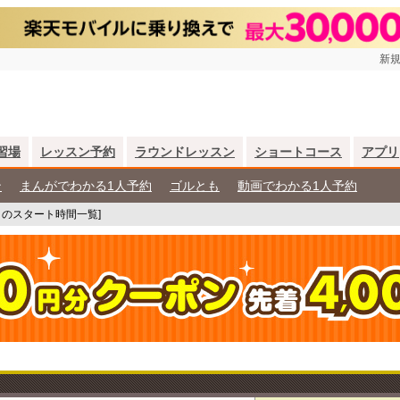
新規
習場
レッスン予約
ラウンドレッスン
ショートコース
アプリ
ン
まんがでわかる1人予約
ゴルとも
動画でわかる1人予約
】のスタート時間一覧]