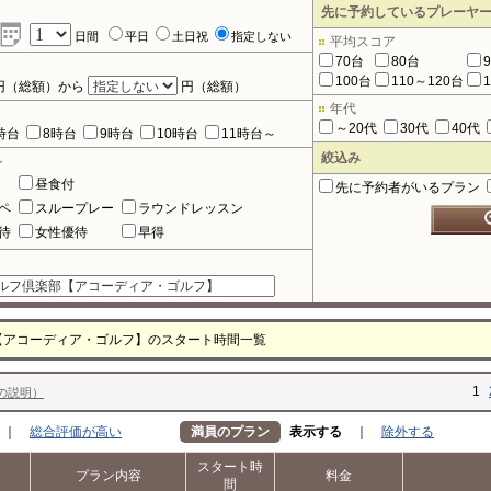
先に予約しているプレーヤ
日間
平日
土日祝
指定しない
平均スコア
70台
80台
100台
110～120台
円（総額）から
円（総額）
年代
～20代
30代
40代
時台
8時台
9時台
10時台
11時台～
絞込み
ル
昼食付
先に予約者がいるプラン
ペ
スループレー
ラウンドレッスン
待
女性優待
早得
【アコーディア・ゴルフ】のスタート時間一覧
1
の説明）
｜
総合評価が高い
満員のプラン
表示する
｜
除外する
スタート時
プラン内容
料金
間