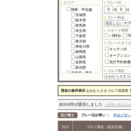
エリア
プレー日
関東・甲信越
月
日
茨城県
プレー料金
栃木県
群馬県
スタート時間
埼玉県
～6時台
7
千葉県
東京都
プレースタイ
神奈川県
キャディ付
静岡県
オープンコン
山梨県
先行予約者優
長野県
新潟県
ゴルフ場名
北海道・東北
北海道
宮城県
福島県
現在の条件表示
おおむらさきゴルフ倶楽部
岩手県
秋田県
全918件が該当しました
青森県
（プランアイコン
山形県
北陸
並び替え
プレー日が早い
｜
料金が安い
富山県
石川県
日付
ゴルフ場名（総合評価）
福井県