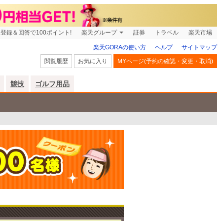
登録＆回答で100ポイント!
楽天グループ
証券
トラベル
楽天市場
楽天GORAの使い方
ヘルプ
サイトマップ
閲覧履歴
お気に入り
MYページ(予約の確認・変更・取消)
競技
ゴルフ用品