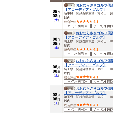
中部
おおむらさきゴルフ倶
岐阜県
【アコーディア・ゴルフ】
08
月
愛知県
埼玉県 関越自動車道・東松山 10
08
日
以内
三重県
（
土
）
4.1
総合評価
近畿
滋賀県
京都府
おおむらさきゴルフ倶
大阪府
【アコーディア・ゴルフ】
08
月
兵庫県
埼玉県 関越自動車道・東松山 10
08
日
奈良県
以内
（
土
）
4.1
総合評価
和歌山県
中国
鳥取県
おおむらさきゴルフ倶
島根県
【アコーディア・ゴルフ】
08
月
岡山県
埼玉県 関越自動車道・東松山 10
08
日
広島県
以内
（
土
）
山口県
4.1
総合評価
四国
徳島県
おおむらさきゴルフ倶
香川県
【アコーディア・ゴルフ】
08
愛媛県
月
埼玉県 関越自動車道・東松山 10
08
日
高知県
以内
（
土
）
九州・沖縄
4.1
総合評価
福岡県