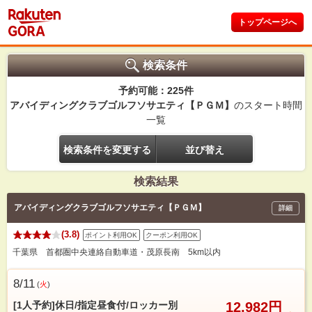
トップページへ
検索条件
予約可能：225件
アバイディングクラブゴルフソサエティ【ＰＧＭ】
のスタート時間
一覧
検索条件を変更する
並び替え
検索結果
アバイディングクラブゴルフソサエティ【ＰＧＭ】
詳細
(3.8)
ポイント利用OK
クーポン利用OK
千葉県 首都圏中央連絡自動車道・茂原長南 5km以内
8/11
(
火
)
[1人予約]休日/指定昼食付/ロッカー別
12,982円