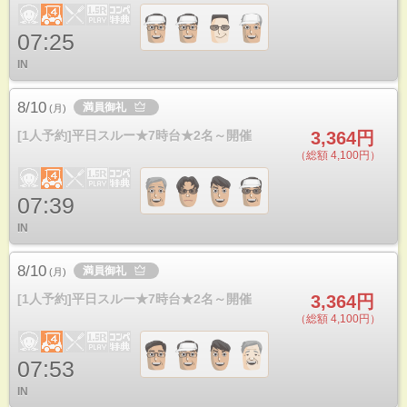
07:25
IN
8/10
満員御礼
(
月
)
[1人予約]平日スルー★7時台★2名～開催
3,364円
（総額 4,100円）
07:39
IN
8/10
満員御礼
(
月
)
[1人予約]平日スルー★7時台★2名～開催
3,364円
（総額 4,100円）
07:53
IN