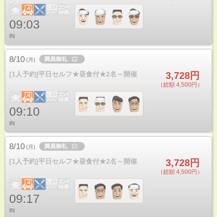
09:03
IN
8/10
満員御礼
(
月
)
[1人予約]平日セルフ★昼食付★2名～開催
3,728円
（総額 4,500円）
09:10
IN
8/10
満員御礼
(
月
)
[1人予約]平日セルフ★昼食付★2名～開催
3,728円
（総額 4,500円）
09:17
IN