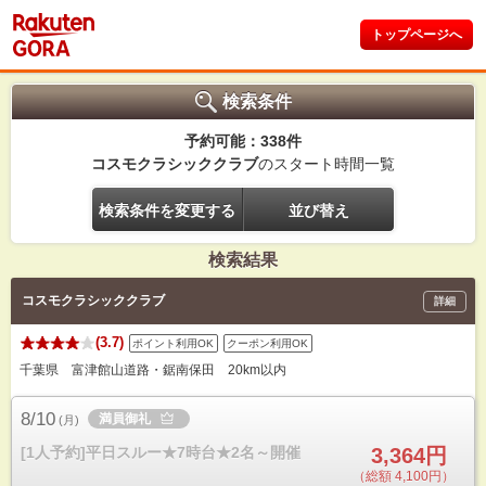
トップページへ
検索条件
予約可能：338件
コスモクラシッククラブ
のスタート時間一覧
検索条件を変更する
並び替え
検索結果
コスモクラシッククラブ
詳細
(3.7)
ポイント利用OK
クーポン利用OK
千葉県 富津館山道路・鋸南保田 20km以内
8/10
満員御礼
(
月
)
[1人予約]平日スルー★7時台★2名～開催
3,364円
（総額 4,100円）