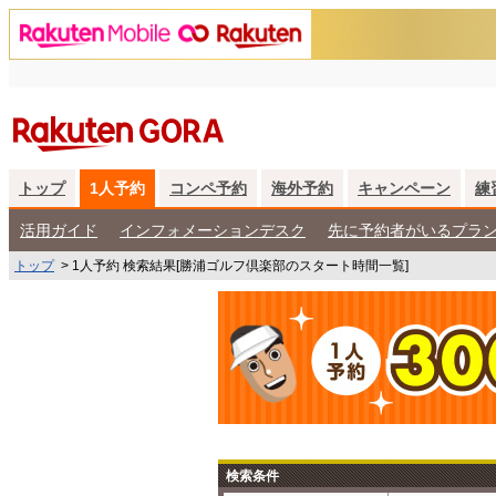
トップ
1人予約
コンペ予約
海外予約
キャンペーン
練
活用ガイド
インフォメーションデスク
先に予約者がいるプラ
トップ
>
1人予約 検索結果[勝浦ゴルフ倶楽部のスタート時間一覧]
検索条件