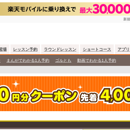
新規
習場
レッスン予約
ラウンドレッスン
ショートコース
アプリ
ン
まんがでわかる1人予約
ゴルとも
動画でわかる1人予約