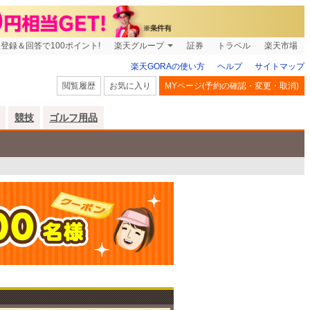
登録＆回答で100ポイント!
楽天グループ
証券
トラベル
楽天市場
楽天GORAの使い方
ヘルプ
サイトマップ
閲覧履歴
お気に入り
MYページ(予約の確認・変更・取消)
競技
ゴルフ用品