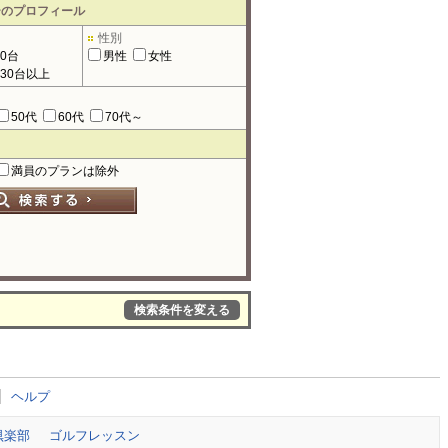
ーのプロフィール
性別
90台
男性
女性
130台以上
50代
60代
70代～
満員のプランは除外
検索条件を変える
ヘルプ
倶楽部
ゴルフレッスン