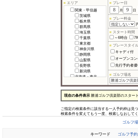
エリア
プレー日
関東・甲信越
月
日
茨城県
プレー料金
栃木県
群馬県
スタート時間
埼玉県
～6時台
7
千葉県
東京都
プレースタイ
神奈川県
キャディ付
静岡県
オープンコン
山梨県
先行予約者優
長野県
新潟県
ゴルフ場名
北海道・東北
北海道
宮城県
福島県
現在の条件表示
勝浦ゴルフ倶楽部のスター
岩手県
秋田県
ご指定の検索条件に該当する一人予約枠は見
青森県
検索条件を変えてもう一度、検索しなおして
山形県
北陸
ゴルフ
富山県
石川県
キーワード
ゴルフ予約
福井県