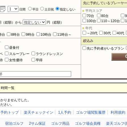
先に予約しているプレーヤ
日間
平日
土日祝
指定しない
平均スコア
70台
80台
100台
110～120台
円（総額）から
円（総額）
年代
～20代
30代
40代
時台
8時台
9時台
10時台
11時台～
絞込み
ル
昼食付
先に予約者がいるプラン
ペ
スループレー
ラウンドレッスン
待
女性優待
早得
ト時間一覧
つかりませんでした。
ください。
場予約トップ
楽天チェックイン
1人予約
ゴルフ場閲覧履歴
利用規約
宿泊ゴルフ
2サム保証
ゴルフ用品
ゴルフ場会員権
楽天ゴルフ