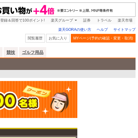
登録＆回答で100ポイント!
楽天グループ
証券
トラベル
楽天市場
楽天GORAの使い方
ヘルプ
サイトマップ
閲覧履歴
お気に入り
MYページ(予約の確認・変更・取消)
競技
ゴルフ用品