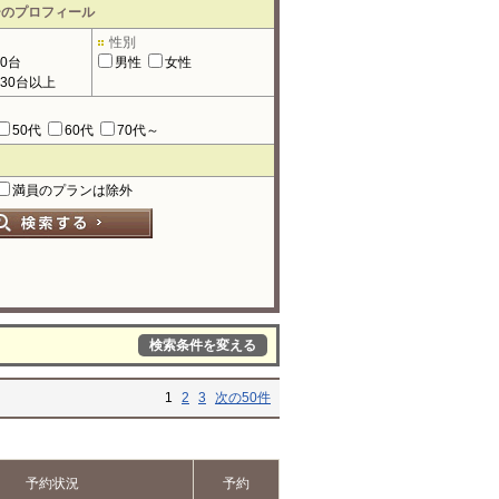
ーのプロフィール
性別
90台
男性
女性
130台以上
50代
60代
70代～
満員のプランは除外
検索条件を変える
1
2
3
次の50件
予約状況
予約