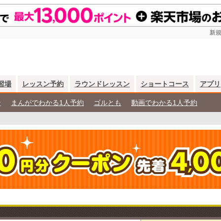
新規
習場
レッスン予約
ラウンドレッスン
ショートコース
アプリ
ン
まんがでわかる1人予約
ゴルとも
動画でわかる1人予約