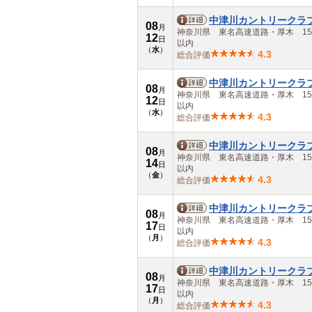
佐賀県
長崎県
中津川カントリークラ
08
熊本県
月
神奈川県 東名高速道路・厚木 15
12
大分県
日
以内
（
水
）
宮崎県
4.3
総合評価
鹿児島県
沖縄県
中津川カントリークラ
08
月
神奈川県 東名高速道路・厚木 15
12
日
以内
（
水
）
4.3
総合評価
中津川カントリークラ
08
月
神奈川県 東名高速道路・厚木 15
14
日
以内
（
金
）
4.3
総合評価
中津川カントリークラ
08
月
神奈川県 東名高速道路・厚木 15
17
日
以内
（
月
）
4.3
総合評価
中津川カントリークラ
08
月
神奈川県 東名高速道路・厚木 15
17
日
以内
（
月
）
4.3
総合評価