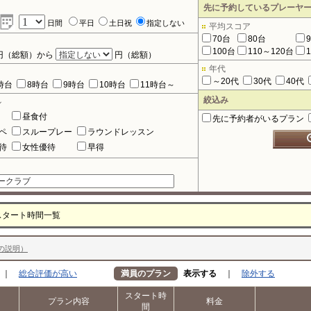
先に予約しているプレーヤ
日間
平日
土日祝
指定しない
平均スコア
70台
80台
100台
110～120台
円（総額）から
円（総額）
年代
～20代
30代
40代
時台
8時台
9時台
10時台
11時台～
絞込み
ル
昼食付
先に予約者がいるプラン
ペ
スループレー
ラウンドレッスン
待
女性優待
早得
スタート時間一覧
の説明）
｜
総合評価が高い
満員のプラン
表示する
｜
除外する
スタート時
プラン内容
料金
間