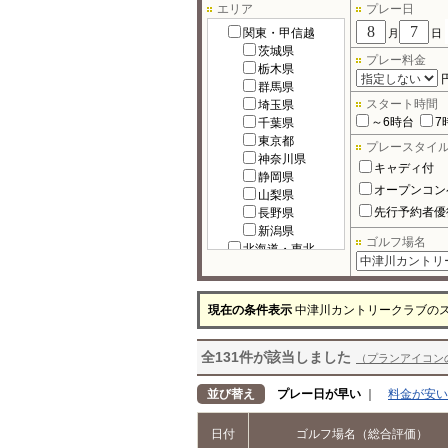
エリア
プレー日
関東・甲信越
月
日
茨城県
プレー料金
栃木県
群馬県
スタート時間
埼玉県
～6時台
7
千葉県
東京都
プレースタイ
神奈川県
キャディ付
静岡県
オープンコン
山梨県
先行予約者優
長野県
新潟県
ゴルフ場名
北海道・東北
北海道
宮城県
福島県
現在の条件表示
中津川カントリークラブの
岩手県
秋田県
全131件が該当しました
青森県
（プランアイコン
山形県
北陸
並び替え
プレー日が早い
｜
料金が安い
富山県
石川県
日付
ゴルフ場名（総合評価）
福井県