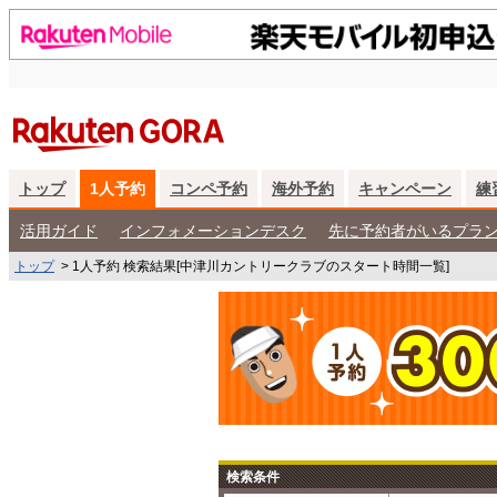
トップ
1人予約
コンペ予約
海外予約
キャンペーン
練
活用ガイド
インフォメーションデスク
先に予約者がいるプラ
トップ
>
1人予約 検索結果[中津川カントリークラブのスタート時間一覧]
検索条件