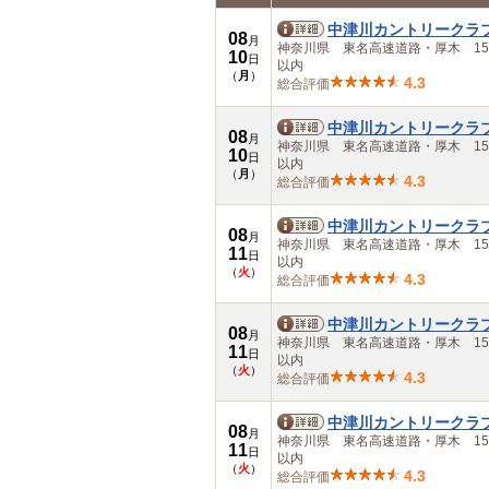
中部
中津川カントリークラ
08
岐阜県
月
神奈川県 東名高速道路・厚木 15
10
愛知県
日
以内
（
月
）
三重県
4.3
総合評価
近畿
滋賀県
中津川カントリークラ
08
京都府
月
神奈川県 東名高速道路・厚木 15
10
大阪府
日
以内
（
月
）
兵庫県
4.3
総合評価
奈良県
和歌山県
中津川カントリークラ
08
中国
月
神奈川県 東名高速道路・厚木 15
11
鳥取県
日
以内
（
火
）
島根県
4.3
総合評価
岡山県
広島県
中津川カントリークラ
08
山口県
月
神奈川県 東名高速道路・厚木 15
11
四国
日
以内
（
火
）
徳島県
4.3
総合評価
香川県
愛媛県
中津川カントリークラ
08
高知県
月
神奈川県 東名高速道路・厚木 15
11
九州・沖縄
日
以内
（
火
）
福岡県
4.3
総合評価