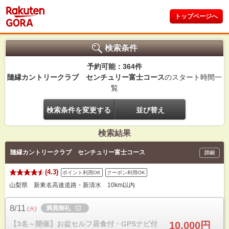
トップページへ
検索条件
予約可能：364件
隨縁カントリークラブ センチュリー富士コース
のスタート時間一
覧
検索条件を変更する
並び替え
検索結果
隨縁カントリークラブ センチュリー富士コース
詳細
(4.3)
ポイント利用OK
クーポン利用OK
山梨県 新東名高速道路・新清水 10km以内
8/11
満員御礼
(
火
)
【3名～開催】お盆セルフ昼食付・GPSナビ付
10,000円