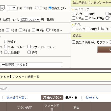
先に予約しているプレーヤ
日間
平日
土日祝
指定しない
平均スコア
70台
80台
100台
110～120台
円（総額）から
円（総額）
年代
～20代
30代
40代
時台
8時台
9時台
10時台
11時台～
絞込み
ル
昼食付
先に予約者がいるプラン
ペ
スループレー
ラウンドレッスン
待
女性優待
早得
【ＰＧＭ】のスタート時間一覧
の説明）
｜
総合評価が高い
満員のプラン
表示する
｜
除外する
スタート時
プラン内容
料金
間