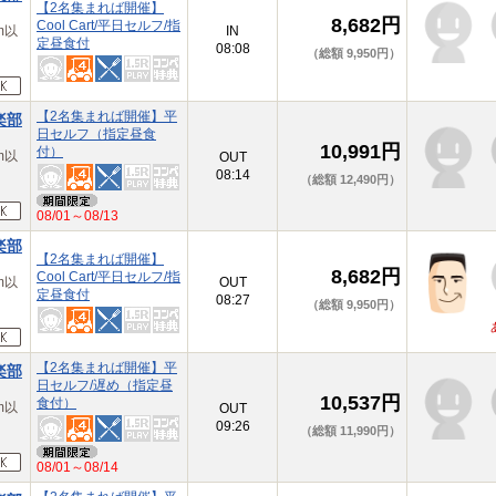
【2名集まれば開催】
8,682円
Cool Cart/平日セルフ/指
m以
IN
定昼食付
08:08
（総額 9,950円）
【2名集まれば開催】平
楽部
日セルフ（指定昼食
10,991円
付）
m以
OUT
08:14
（総額 12,490円）
08/01～08/13
楽部
【2名集まれば開催】
8,682円
Cool Cart/平日セルフ/指
m以
OUT
定昼食付
08:27
（総額 9,950円）
【2名集まれば開催】平
楽部
日セルフ/遅め（指定昼
10,537円
食付）
m以
OUT
09:26
（総額 11,990円）
08/01～08/14