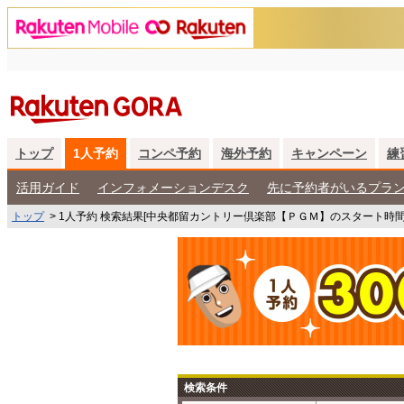
トップ
1人予約
コンペ予約
海外予約
キャンペーン
練
活用ガイド
インフォメーションデスク
先に予約者がいるプラ
トップ
>
1人予約 検索結果[中央都留カントリー倶楽部【ＰＧＭ】のスタート時間
検索条件