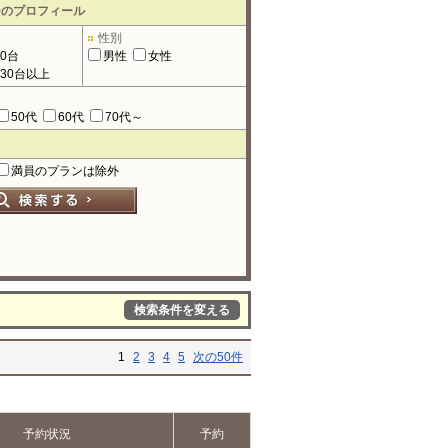
ーのプロフィール
性別
90台
男性
女性
130台以上
50代
60代
70代～
満員のプランは除外
検索条件を変える
1
2
3
4
5
次の50件
予約状況
予約