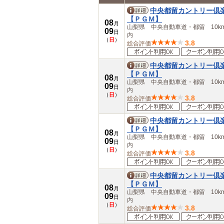
中部
中央都留カントリー倶
岐阜県
【ＰＧＭ】
08
月
愛知県
山梨県 中央自動車道・都留 10k
09
日
内
三重県
（
日
）
3.8
総合評価
近畿
滋賀県
京都府
中央都留カントリー倶
大阪府
【ＰＧＭ】
08
月
兵庫県
山梨県 中央自動車道・都留 10k
09
日
奈良県
内
（
日
）
3.8
総合評価
和歌山県
中国
鳥取県
中央都留カントリー倶
島根県
【ＰＧＭ】
08
月
岡山県
山梨県 中央自動車道・都留 10k
09
日
広島県
内
（
日
）
山口県
3.8
総合評価
四国
徳島県
中央都留カントリー倶
香川県
【ＰＧＭ】
08
愛媛県
月
山梨県 中央自動車道・都留 10k
09
日
高知県
内
（
日
）
九州・沖縄
3.8
総合評価
福岡県