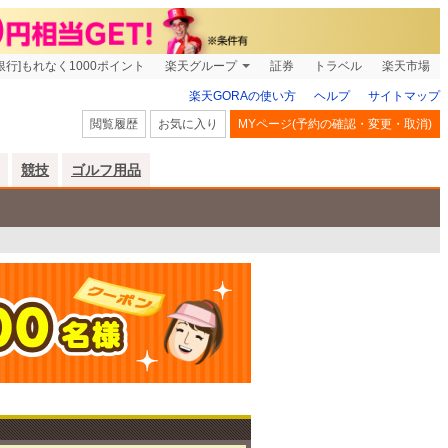
銀行]もれなく1000ポイント
楽天グループ
証券
トラベル
楽天市場
楽天GORAの使い方
ヘルプ
サイトマップ
閲覧履歴
お気に入り
MYページ(予約の確認・変更・取消)
競技
ゴルフ用品