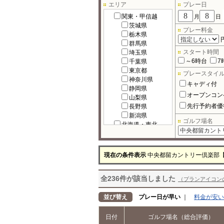
エリア
プレー日
関東・甲信越
月
日
茨城県
プレー料金
栃木県
群馬県
スタート時間
埼玉県
～6時台
7
千葉県
東京都
プレースタイ
神奈川県
キャディ付
静岡県
オープンコン
山梨県
先行予約者優
長野県
新潟県
ゴルフ場名
北海道・東北
北海道
宮城県
福島県
現在の条件表示
中央都留カントリー倶楽部
岩手県
秋田県
全236件が該当しました
青森県
（プランアイコン
山形県
北陸
並び替え
プレー日が早い
｜
料金が安い
富山県
石川県
日付
ゴルフ場名（総合評価）
福井県