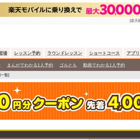
[楽天
習場
レッスン予約
ラウンドレッスン
ショートコース
アプリ
ン
まんがでわかる1人予約
ゴルとも
動画でわかる1人予約
一覧]