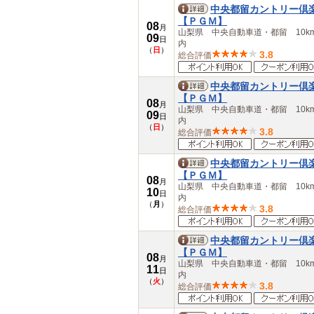
佐賀県
中央都留カントリー倶
長崎県
【ＰＧＭ】
08
熊本県
月
山梨県 中央自動車道・都留 10k
09
大分県
日
内
（
日
）
宮崎県
3.8
総合評価
鹿児島県
沖縄県
中央都留カントリー倶
【ＰＧＭ】
08
月
山梨県 中央自動車道・都留 10k
09
日
内
（
日
）
3.8
総合評価
中央都留カントリー倶
【ＰＧＭ】
08
月
山梨県 中央自動車道・都留 10k
10
日
内
（
月
）
3.8
総合評価
中央都留カントリー倶
【ＰＧＭ】
08
月
山梨県 中央自動車道・都留 10k
11
日
内
（
火
）
3.8
総合評価