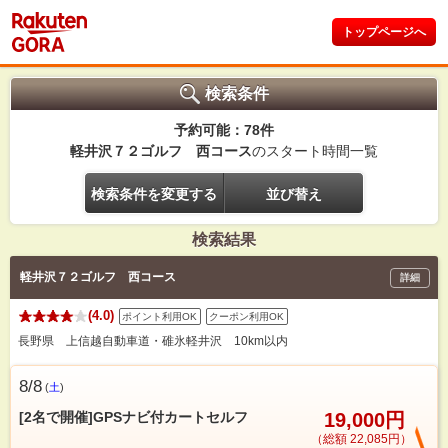
トップページへ
検索条件
予約可能：78件
軽井沢７２ゴルフ 西コース
のスタート時間一覧
検索条件を変更する
並び替え
検索結果
軽井沢７２ゴルフ 西コース
詳細
(4.0)
ポイント利用OK
クーポン利用OK
長野県 上信越自動車道・碓氷軽井沢 10km以内
8/8
(
土
)
[2名で開催]GPSナビ付カートセルフ
19,000円
（総額 22,085円）