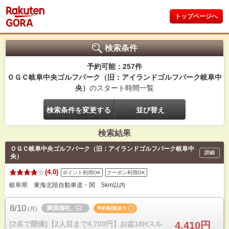
トップページへ
検索条件
予約可能：257件
ＯＧＣ岐阜中央ゴルフパーク（旧：アイランドゴルフパーク岐阜中
央）
のスタート時間一覧
検索条件を変更する
並び替え
検索結果
ＯＧＣ岐阜中央ゴルフパーク（旧：アイランドゴルフパーク岐阜中
詳細
央）
(4.0)
ポイント利用OK
クーポン利用OK
岐阜県 東海北陸自動車道・関 5km以内
8/10
満員御礼
(
月
)
[2名で開催]【2人目まで4,700円】お盆18Hスル
4,410円