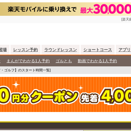
[楽天
習場
レッスン予約
ラウンドレッスン
ショートコース
アプリ
ン
まんがでわかる1人予約
ゴルとも
動画でわかる1人予約
ア・ゴルフ】のスタート時間一覧]