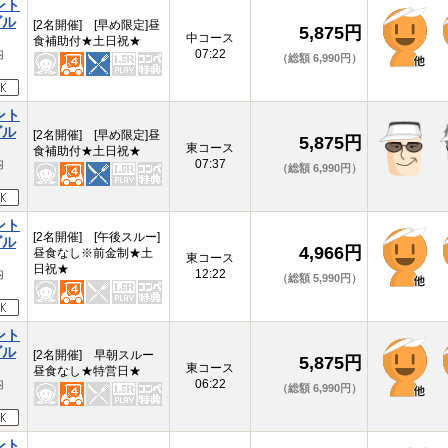
ント
ゴル
[2名開催] [早め限定]昼
5,875円
中コース
食補助付★土日祝★
内
07:22
（総額 6,990円）
ント
ゴル
[2名開催] [早め限定]昼
5,875円
東コース
食補助付★土日祝★
内
07:37
（総額 6,990円）
ント
[2名開催] [午後スルー]
ゴル
4,966円
昼食なし※前金制★土
東コース
日祝★
内
12:22
（総額 5,990円）
ント
ゴル
[2名開催] 早朝スルー
5,875円
東コース
昼食なし★特営日★
内
06:22
（総額 6,990円）
ント