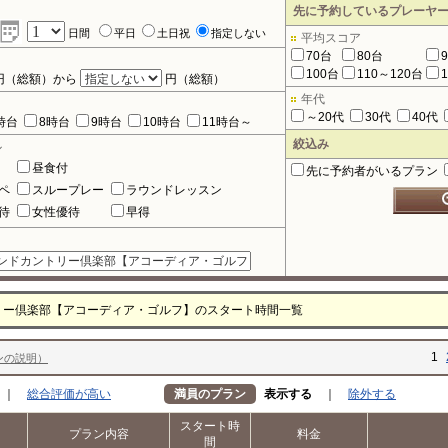
先に予約しているプレーヤ
日間
平日
土日祝
指定しない
平均スコア
70台
80台
100台
110～120台
円（総額）から
円（総額）
年代
～20代
30代
40代
時台
8時台
9時台
10時台
11時台～
絞込み
ル
昼食付
先に予約者がいるプラン
ペ
スループレー
ラウンドレッスン
待
女性優待
早得
リー倶楽部【アコーディア・ゴルフ】のスタート時間一覧
1
ンの説明）
｜
総合評価が高い
満員のプラン
表示する
｜
除外する
スタート時
プラン内容
料金
間