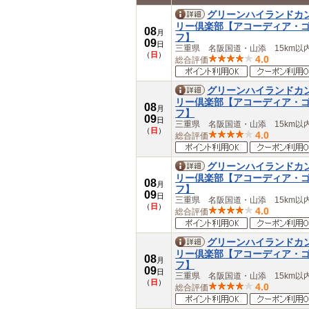
中部
グリーンハイランドカ
岐阜県
リー倶楽部【アコーディア・
08
月
フ】
愛知県
09
日
三重県 名阪国道・山添 15km以
三重県
（
日
）
4.0
総合評価
近畿
滋賀県
京都府
グリーンハイランドカ
大阪府
リー倶楽部【アコーディア・
08
月
兵庫県
フ】
09
日
奈良県
三重県 名阪国道・山添 15km以
（
日
）
4.0
総合評価
和歌山県
中国
鳥取県
グリーンハイランドカ
島根県
リー倶楽部【アコーディア・
08
月
岡山県
フ】
09
日
広島県
三重県 名阪国道・山添 15km以
（
日
）
山口県
4.0
総合評価
四国
徳島県
グリーンハイランドカ
香川県
リー倶楽部【アコーディア・
08
愛媛県
月
フ】
09
日
高知県
三重県 名阪国道・山添 15km以
（
日
）
九州・沖縄
4.0
総合評価
福岡県