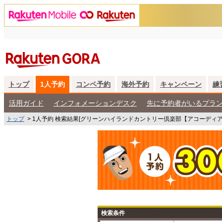
トップ
1人予約
コンペ予約
海外予約
キャンペーン
練
活用ガイド
インフォメーションデスク
先に予約者がいるプラ
トップ
>
1人予約 検索結果[グリーンハイランドカントリー倶楽部【アコーディ
検索条件