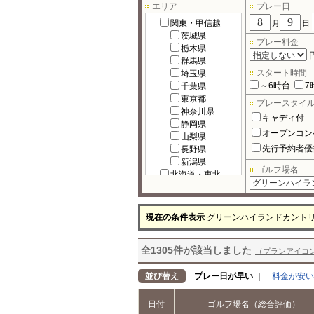
エリア
プレー日
関東・甲信越
月
日
茨城県
プレー料金
栃木県
群馬県
スタート時間
埼玉県
～6時台
7
千葉県
東京都
プレースタイ
神奈川県
キャディ付
静岡県
オープンコン
山梨県
先行予約者優
長野県
新潟県
ゴルフ場名
北海道・東北
北海道
宮城県
福島県
現在の条件表示
グリーンハイランドカント
岩手県
秋田県
全1305件が該当しました
青森県
（プランアイコ
山形県
北陸
並び替え
プレー日が早い
｜
料金が安い
富山県
石川県
日付
ゴルフ場名（総合評価）
福井県