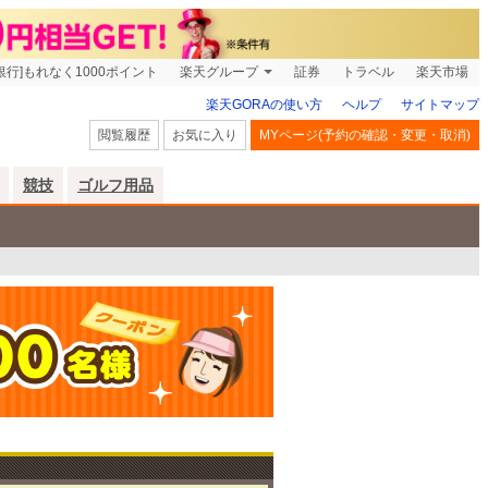
銀行]もれなく1000ポイント
楽天グループ
証券
トラベル
楽天市場
楽天GORAの使い方
ヘルプ
サイトマップ
閲覧履歴
お気に入り
MYページ(予約の確認・変更・取消)
競技
ゴルフ用品