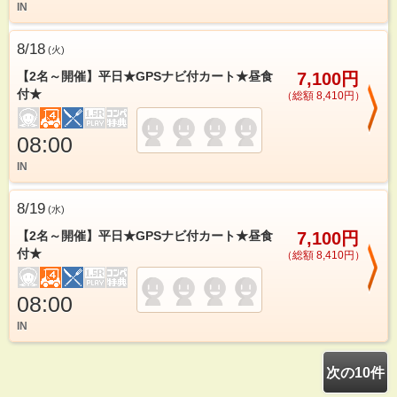
IN
8/18
(
火
)
【2名～開催】平日★GPSナビ付カート★昼食
7,100円
付★
（総額 8,410円）
08:00
IN
8/19
(
水
)
【2名～開催】平日★GPSナビ付カート★昼食
7,100円
付★
（総額 8,410円）
08:00
IN
次の10件