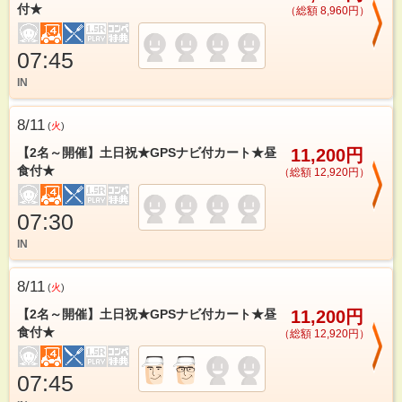
付★
（総額 8,960円）
07:45
IN
8/11
(
火
)
【2名～開催】土日祝★GPSナビ付カート★昼
11,200円
食付★
（総額 12,920円）
07:30
IN
8/11
(
火
)
【2名～開催】土日祝★GPSナビ付カート★昼
11,200円
食付★
（総額 12,920円）
07:45