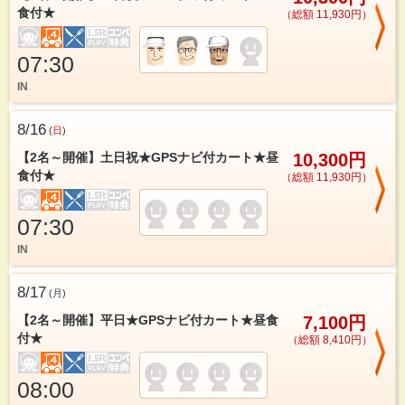
食付★
（総額 11,930円）
07:30
IN
8/16
(
日
)
【2名～開催】土日祝★GPSナビ付カート★昼
10,300円
食付★
（総額 11,930円）
07:30
IN
8/17
(
月
)
【2名～開催】平日★GPSナビ付カート★昼食
7,100円
付★
（総額 8,410円）
08:00