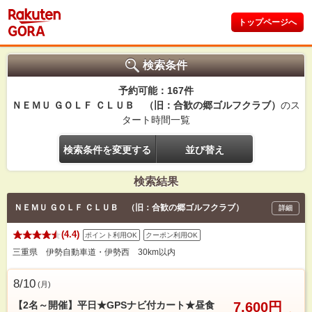
トップページへ
検索条件
予約可能：167件
ＮＥＭＵ ＧＯＬＦ ＣＬＵＢ （旧：合歓の郷ゴルフクラブ）
のス
タート時間一覧
検索条件を変更する
並び替え
検索結果
ＮＥＭＵ ＧＯＬＦ ＣＬＵＢ （旧：合歓の郷ゴルフクラブ）
詳細
(4.4)
ポイント利用OK
クーポン利用OK
三重県 伊勢自動車道・伊勢西 30km以内
8/10
(
月
)
【2名～開催】平日★GPSナビ付カート★昼食
7,600円