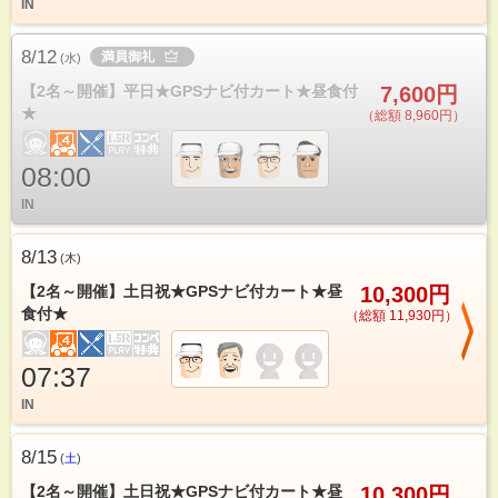
IN
8/12
満員御礼
(
水
)
【2名～開催】平日★GPSナビ付カート★昼食付
7,600円
★
（総額 8,960円）
08:00
IN
8/13
(
木
)
【2名～開催】土日祝★GPSナビ付カート★昼
10,300円
食付★
（総額 11,930円）
07:37
IN
8/15
(
土
)
【2名～開催】土日祝★GPSナビ付カート★昼
10,300円