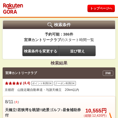
トップページへ
検索条件
予約可能：386件
宮津カントリークラブ
のスタート時間一覧
検索条件を変更する
並び替え
検索結果
宮津カントリークラブ
詳細
(4.4)
ポイント利用OK
クーポン利用OK
京都府 山陰近畿自動車道・与謝天橋立 20km以内
8/11
(
火
)
天橋立!若狭湾を眺望!!絶景ゴルフ♪昼食補助券
10,555円
付
（総額 12,420円）