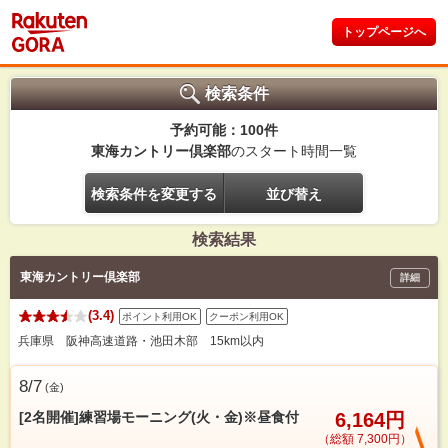
トップページへ
検索条件
予約可能：100件
東海カントリー倶楽部
のスタート時間一覧
検索条件を変更する
並び替え
検索結果
東海カントリー倶楽部
詳細
(3.4)
ポイント利用OK
クーポン利用OK
兵庫県 阪神高速道路・池田木部 15km以内
8/7
(
金
)
[2名開催]練習場モーニング(火・金)※昼食付
6,164円
（総額 7,300円）