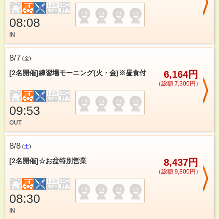
08:08
IN
8/7
(
金
)
[2名開催]練習場モーニング(火・金)※昼食付
6,164円
（総額 7,300円）
09:53
OUT
8/8
(
土
)
[2名開催]☆お盆特別営業
8,437円
（総額 9,800円）
08:30
IN