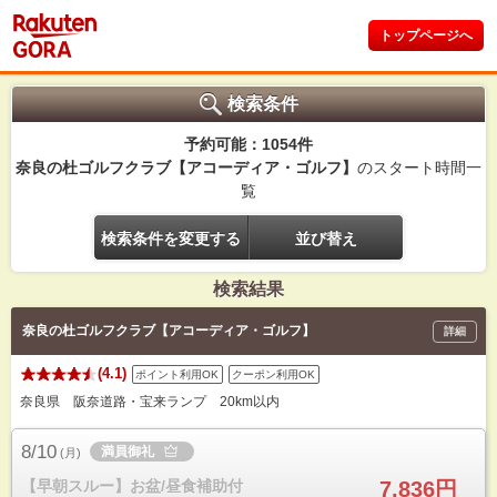
トップページへ
検索条件
予約可能：1054件
奈良の杜ゴルフクラブ【アコーディア・ゴルフ】
のスタート時間一
覧
検索条件を変更する
並び替え
検索結果
奈良の杜ゴルフクラブ【アコーディア・ゴルフ】
詳細
(4.1)
ポイント利用OK
クーポン利用OK
奈良県 阪奈道路・宝来ランプ 20km以内
8/10
満員御礼
(
月
)
【早朝スルー】お盆/昼食補助付
7,836円