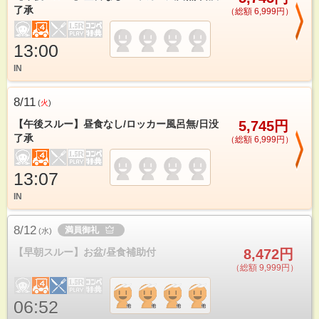
了承
（総額 6,999円）
13:00
IN
8/11
(
火
)
【午後スルー】昼食なし/ロッカー風呂無/日没
5,745円
了承
（総額 6,999円）
13:07
IN
8/12
満員御礼
(
水
)
【早朝スルー】お盆/昼食補助付
8,472円
（総額 9,999円）
06:52