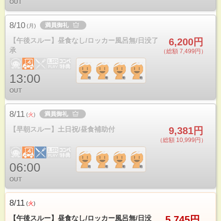
OUT
8/10
満員御礼
(
月
)
【午後スルー】昼食なし/ロッカー風呂無/日没了
6,200円
承
（総額 7,499円）
13:00
OUT
8/11
満員御礼
(
火
)
【早朝スルー】土日祝/昼食補助付
9,381円
（総額 10,999円）
06:00
OUT
8/11
(
火
)
【午後スルー】昼食なし/ロッカー風呂無/日没
5,745円