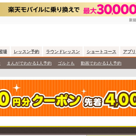
新規
習場
レッスン予約
ラウンドレッスン
ショートコース
アプリ
ン
まんがでわかる1人予約
ゴルとも
動画でわかる1人予約