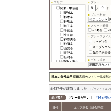
エリア
プレー日
関東・甲信越
月
日
茨城県
プレー料金
栃木県
群馬県
スタート時間
埼玉県
～6時台
7
千葉県
東京都
プレースタイ
神奈川県
キャディ付
静岡県
オープンコン
山梨県
先行予約者優
長野県
新潟県
ゴルフ場名
北海道・東北
北海道
宮城県
福島県
現在の条件表示
湯田高原カントリー倶楽部
岩手県
秋田県
全437件が該当しました
青森県
（プランアイコン
山形県
北陸
並び替え
プレー日が早い
｜
料金が安い
富山県
石川県
日付
ゴルフ場名（総合評価）
福井県