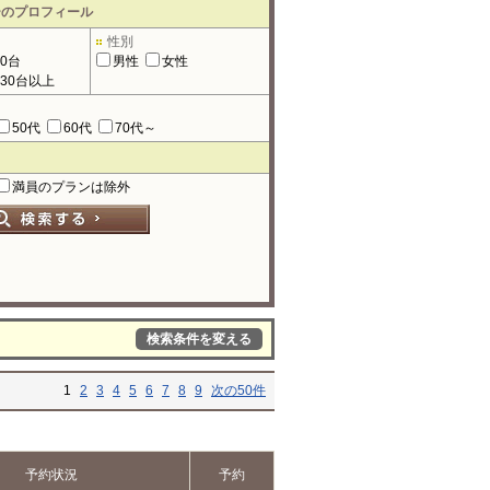
ーのプロフィール
性別
90台
男性
女性
130台以上
50代
60代
70代～
満員のプランは除外
検索条件を変える
1
2
3
4
5
6
7
8
9
次の50件
予約状況
予約