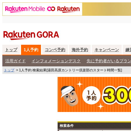
トップ
1人予約
コンペ予約
海外予約
キャンペーン
練
活用ガイド
インフォメーションデスク
先に予約者がいるプラ
トップ
>
1人予約 検索結果[湯田高原カントリー倶楽部のスタート時間一覧]
検索条件