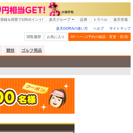
登録＆回答で100ポイント!
楽天グループ
証券
トラベル
楽天市場
楽天GORAの使い方
ヘルプ
サイトマップ
閲覧履歴
お気に入り
MYページ(予約の確認・変更・取消)
競技
ゴルフ用品