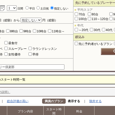
先に予約しているプレーヤ
日間
平日
土日祝
指定しない
平均スコア
70台
80台
100台
110～120台
円（総額）から
円（総額）
年代
～20代
30代
40代
時台
8時台
9時台
10時台
11時台～
絞込み
ル
昼食付
先に予約者がいるプラン
ペ
スループレー
ラウンドレッスン
待
女性優待
早得
のスタート時間一覧
の説明）
｜
総合評価が高い
満員のプラン
表示する
｜
除外する
スタート時
プラン内容
料金
間