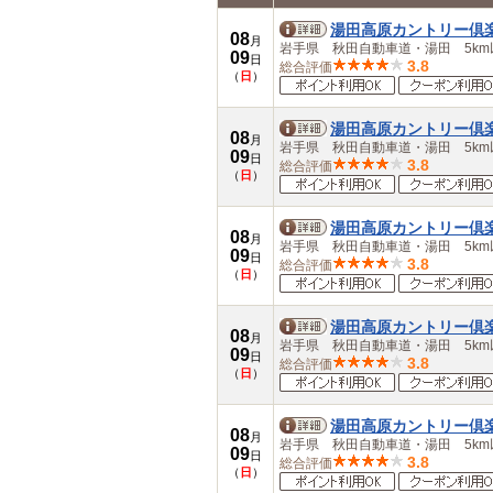
中部
湯田高原カントリー倶
08
岐阜県
月
岩手県 秋田自動車道・湯田 5km
09
愛知県
日
3.8
総合評価
（
日
）
三重県
近畿
滋賀県
湯田高原カントリー倶
08
京都府
月
岩手県 秋田自動車道・湯田 5km
09
大阪府
日
3.8
総合評価
（
日
）
兵庫県
奈良県
和歌山県
湯田高原カントリー倶
08
中国
月
岩手県 秋田自動車道・湯田 5km
09
鳥取県
日
3.8
総合評価
（
日
）
島根県
岡山県
広島県
湯田高原カントリー倶
08
山口県
月
岩手県 秋田自動車道・湯田 5km
09
四国
日
3.8
総合評価
（
日
）
徳島県
香川県
愛媛県
湯田高原カントリー倶
08
高知県
月
岩手県 秋田自動車道・湯田 5km
09
九州・沖縄
日
3.8
総合評価
（
日
）
福岡県