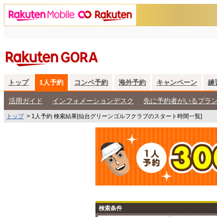
トップ
1人予約
コンペ予約
海外予約
キャンペーン
練
活用ガイド
インフォメーションデスク
先に予約者がいるプラ
トップ
>
1人予約 検索結果[仙台グリーンゴルフクラブのスタート時間一覧]
検索条件