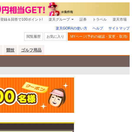
登録＆回答で100ポイント!
楽天グループ
証券
トラベル
楽天市場
楽天GORAの使い方
ヘルプ
サイトマップ
閲覧履歴
お気に入り
MYページ(予約の確認・変更・取消)
競技
ゴルフ用品