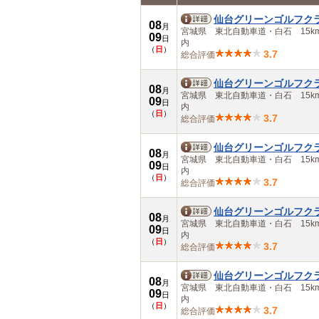
中部
仙台グリーンゴルフク
08
岐阜県
月
宮城県 東北自動車道・白石 15k
09
愛知県
日
内
（
日
）
三重県
3.7
総合評価
近畿
滋賀県
仙台グリーンゴルフク
08
京都府
月
宮城県 東北自動車道・白石 15k
09
大阪府
日
内
（
日
）
兵庫県
3.7
総合評価
奈良県
和歌山県
仙台グリーンゴルフク
08
中国
月
宮城県 東北自動車道・白石 15k
09
鳥取県
日
内
（
日
）
島根県
3.7
総合評価
岡山県
広島県
仙台グリーンゴルフク
08
山口県
月
宮城県 東北自動車道・白石 15k
09
四国
日
内
（
日
）
徳島県
3.7
総合評価
香川県
愛媛県
仙台グリーンゴルフク
08
高知県
月
宮城県 東北自動車道・白石 15k
09
九州・沖縄
日
内
（
日
）
福岡県
3.7
総合評価