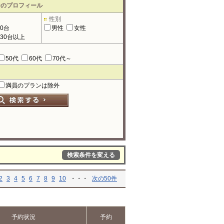
ーのプロフィール
性別
90台
男性
女性
130台以上
50代
60代
70代～
満員のプランは除外
検索条件を変える
2
3
4
5
6
7
8
9
10
・・・
次の50件
予約状況
予約