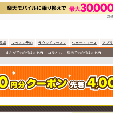
新規
習場
レッスン予約
ラウンドレッスン
ショートコース
アプリ
ン
まんがでわかる1人予約
ゴルとも
動画でわかる1人予約