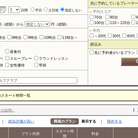
先に予約しているプレーヤ
日間
平日
土日祝
指定しない
平均スコア
70台
80台
100台
110～120台
円（総額）から
円（総額）
年代
～20代
30代
40代
時台
8時台
9時台
10時台
11時台～
絞込み
ル
昼食付
先に予約者がいるプラン
ペ
スループレー
ラウンドレッスン
待
女性優待
早得
のスタート時間一覧
1
ンの説明）
｜
総合評価が高い
満員のプラン
表示する
｜
除外する
スタート時
プラン内容
料金
間