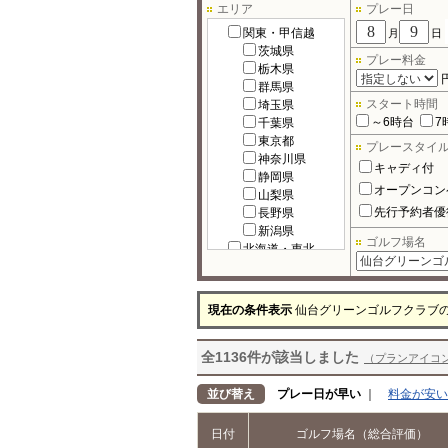
エリア
プレー日
関東・甲信越
月
日
茨城県
プレー料金
栃木県
群馬県
スタート時間
埼玉県
～6時台
7
千葉県
東京都
プレースタイ
神奈川県
キャディ付
静岡県
オープンコン
山梨県
先行予約者優
長野県
新潟県
ゴルフ場名
北海道・東北
北海道
宮城県
福島県
現在の条件表示
仙台グリーンゴルフクラブ
岩手県
秋田県
全1136件が該当しました
青森県
（プランアイコ
山形県
北陸
並び替え
プレー日が早い
｜
料金が安い
富山県
石川県
日付
ゴルフ場名（総合評価）
福井県