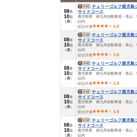
中部
チェリーゴルフ鹿児島
08
岐阜県
サイドコース
月
10
愛知県
鹿児島県 南九州自動車道・美山 5
日
以内
（
月
）
三重県
3.8
総合評価
近畿
滋賀県
チェリーゴルフ鹿児島
京都府
08
サイドコース
月
大阪府
10
鹿児島県 南九州自動車道・美山 5
日
兵庫県
以内
（
月
）
3.8
奈良県
総合評価
和歌山県
チェリーゴルフ鹿児島
中国
08
サイドコース
月
鳥取県
10
鹿児島県 南九州自動車道・美山 5
日
島根県
以内
（
月
）
岡山県
3.8
総合評価
広島県
チェリーゴルフ鹿児島
山口県
08
サイドコース
月
四国
10
鹿児島県 南九州自動車道・美山 5
日
徳島県
以内
（
月
）
香川県
3.8
総合評価
愛媛県
チェリーゴルフ鹿児島
高知県
08
サイドコース
月
九州・沖縄
10
鹿児島県 南九州自動車道・美山 5
日
福岡県
以内
（
月
）