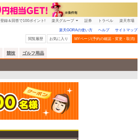
登録＆回答で100ポイント!
楽天グループ
証券
トラベル
楽天市場
楽天GORAの使い方
ヘルプ
サイトマップ
閲覧履歴
お気に入り
MYページ(予約の確認・変更・取消)
競技
ゴルフ用品