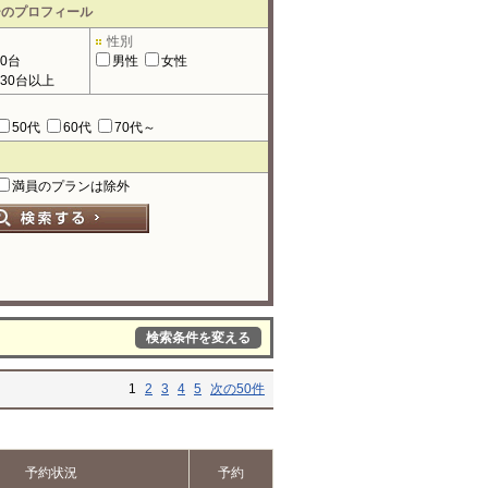
ーのプロフィール
性別
90台
男性
女性
130台以上
50代
60代
70代～
満員のプランは除外
検索条件を変える
1
2
3
4
5
次の50件
予約状況
予約