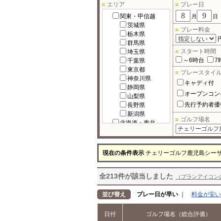
エリア
プレー日
関東・甲信越
月
日
茨城県
プレー料金
栃木県
群馬県
スタート時間
埼玉県
～6時台
7
千葉県
東京都
プレースタイ
神奈川県
キャディ付
静岡県
オープンコン
山梨県
先行予約者優
長野県
新潟県
ゴルフ場名
北海道・東北
北海道
宮城県
福島県
現在の条件表示
チェリーゴルフ鹿児島シー
岩手県
秋田県
全213件が該当しました
青森県
（プランアイコン
山形県
北陸
並び替え
プレー日が早い
｜
料金が安い
富山県
石川県
日付
ゴルフ場名（総合評価）
福井県