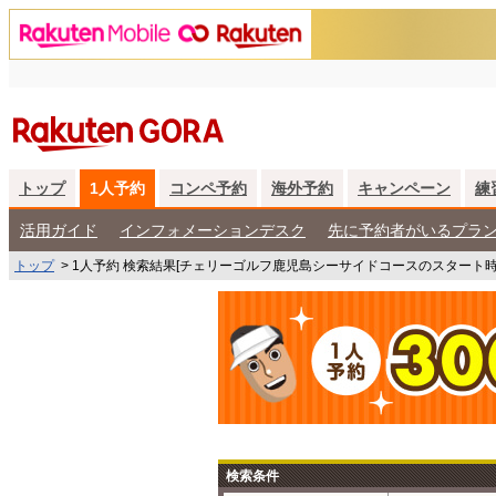
トップ
1人予約
コンペ予約
海外予約
キャンペーン
練
活用ガイド
インフォメーションデスク
先に予約者がいるプラ
トップ
>
1人予約 検索結果[チェリーゴルフ鹿児島シーサイドコースのスタート時
検索条件