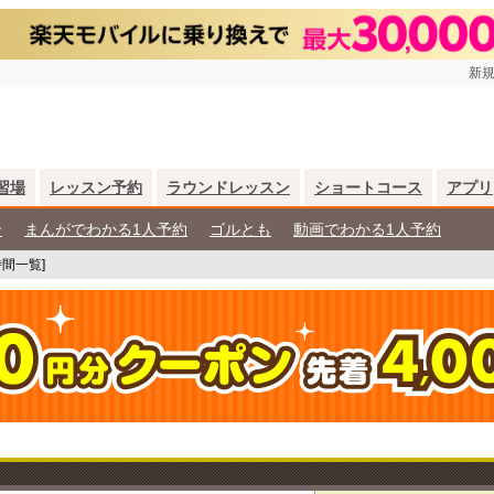
新規
習場
レッスン予約
ラウンドレッスン
ショートコース
アプリ
ン
まんがでわかる1人予約
ゴルとも
動画でわかる1人予約
間一覧]