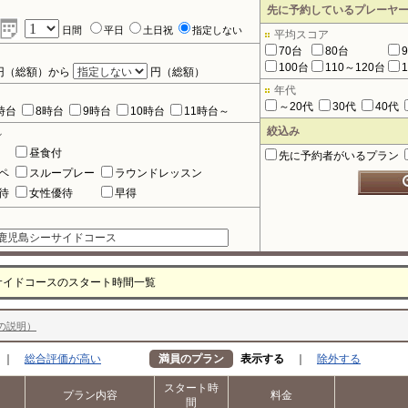
先に予約しているプレーヤ
日間
平日
土日祝
指定しない
平均スコア
70台
80台
100台
110～120台
円（総額）から
円（総額）
年代
～20代
30代
40代
時台
8時台
9時台
10時台
11時台～
絞込み
ル
昼食付
先に予約者がいるプラン
ペ
スループレー
ラウンドレッスン
待
女性優待
早得
サイドコースのスタート時間一覧
の説明）
｜
総合評価が高い
満員のプラン
表示する
｜
除外する
スタート時
プラン内容
料金
間