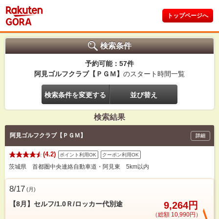
トップページへ
検索条件
予約可能：57件
阿見ゴルフクラブ【ＰＧＭ】
のスタート時間一覧
検索条件を変更する
並び替え
検索結果
阿見ゴルフクラブ【ＰＧＭ】
詳細
(4.2)
ポイント利用OK
クーポン利用OK
茨城県 首都圏中央連絡自動車道・阿見東 5km以内
8/17
(
月
)
【8月】セルフ/1.0Ｒ/ロッカー代別途
9,264円
（総額 10,990円）