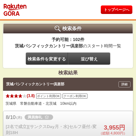
トップページへ
検索条件
予約可能：102件
茨城パシフィックカントリー倶楽部
のスタート時間一覧
検索条件を変更する
並び替え
検索結果
茨城パシフィックカントリー倶楽部
詳細
(3.8)
ポイント利用OK
クーポン利用OK
茨城県 常磐自動車道・北茨城 10km以内
8/10
満員御礼
(
月
)
[2名で成立][サンクスDay月・水]セルフ昼付♪変
3,955円
則18H
（総額 4,800円）