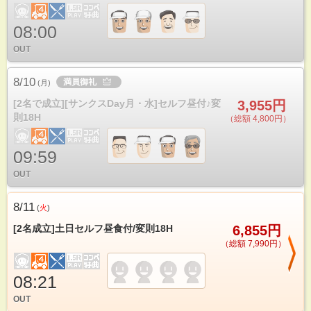
08:00
OUT
8/10
満員御礼
(
月
)
[2名で成立][サンクスDay月・水]セルフ昼付♪変
3,955円
則18H
（総額 4,800円）
09:59
OUT
8/11
(
火
)
[2名成立]土日セルフ昼食付/変則18H
6,855円
（総額 7,990円）
08:21
OUT