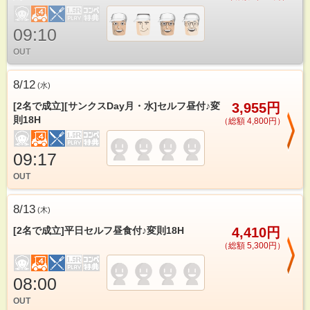
09:10
OUT
8/12
(
水
)
[2名で成立][サンクスDay月・水]セルフ昼付♪変
3,955円
則18H
（総額 4,800円）
09:17
OUT
8/13
(
木
)
[2名で成立]平日セルフ昼食付♪変則18H
4,410円
（総額 5,300円）
08:00
OUT