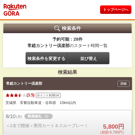
トップページへ
検索条件
予約可能：28件
常総カントリー倶楽部
のスタート時間一覧
検索条件を変更する
並び替え
検索結果
常総カントリー倶楽部
詳細
(3.5)
ポイント利用OK
茨城県 常磐自動車道・谷和原 10km以内
8/10
満員御礼
(
月
)
＜2名で開催＞乗用カート＆スループレー！
5,800円
（総額 6,780円）