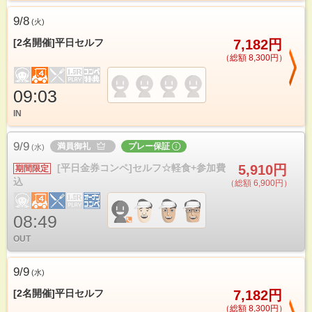
9/8
(
火
)
[2名開催]平日セルフ
7,182円
（総額 8,300円）
09:03
IN
9/9
満員御礼
プレー保証
(
水
)
[平日金券コンペ]セルフ☆軽食+参加費
5,910円
期間限定
込
（総額 6,900円）
08:49
OUT
9/9
(
水
)
[2名開催]平日セルフ
7,182円
（総額 8,300円）