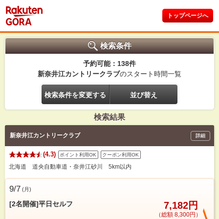
トップページへ
検索条件
予約可能：138件
新奈井江カントリークラブ
のスタート時間一覧
検索条件を変更する
並び替え
検索結果
新奈井江カントリークラブ
詳細
(4.3)
ポイント利用OK
クーポン利用OK
北海道 道央自動車道・奈井江砂川 5km以内
9/7
(
月
)
[2名開催]平日セルフ
7,182円
（総額 8,300円）