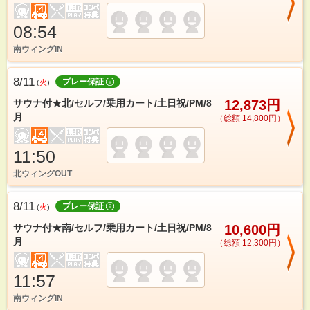
08:54
南ウィングIN
8/11
プレー保証
(
火
)
サウナ付★北/セルフ/乗用カート/土日祝/PM/8
12,873円
月
（総額 14,800円）
11:50
北ウィングOUT
8/11
プレー保証
(
火
)
サウナ付★南/セルフ/乗用カート/土日祝/PM/8
10,600円
月
（総額 12,300円）
11:57
南ウィングIN