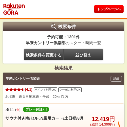
トップページへ
検索条件
予約可能：1301件
早来カントリー倶楽部
のスタート時間一覧
検索条件を変更する
並び替え
検索結果
早来カントリー倶楽部
詳細
(4.3)
ポイント利用OK
クーポン利用OK
北海道 道央自動車道・千歳 20km以内
8/11
プレー保証
(
火
)
サウナ付★南/セルフ/乗用カート/土日祝/8月
12,419円
（総額 14,300円）