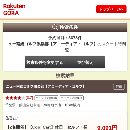
トップページへ
検索条件
予約可能：3673件
ニュー南総ゴルフ倶楽部【アコーディア・ゴルフ】
のスタート時間
一覧
検索条件を変更する
並び替え
検索結果
ニュー南総ゴルフ倶楽部【アコーディア・ゴルフ】
詳細
(3.7)
ポイント利用OK
クーポン利用OK
千葉県 館山自動車道・姉崎袖ケ浦 10km以内
8/8
(
土
)
【2名開催】【Cool Cart】休日・セルフ・昼
9,091円