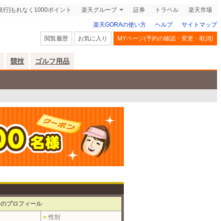
銀行]もれなく1000ポイント
楽天グループ
証券
トラベル
楽天市場
楽天GORAの使い方
ヘルプ
サイトマップ
閲覧履歴
お気に入り
MYページ(予約の確認・変更・取消)
競技
ゴルフ用品
ーのプロフィール
性別