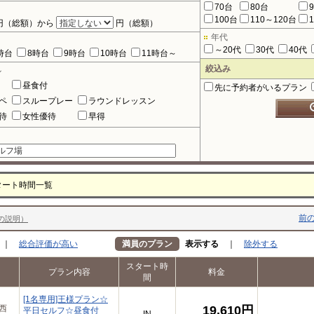
70台
80台
100台
110～120台
円（総額）から
円（総額）
年代
～20代
30代
40代
時台
8時台
9時台
10時台
11時台～
絞込み
ル
昼食付
先に予約者がいるプラン
ペ
スループレー
ラウンドレッスン
待
女性優待
早得
タート時間一覧
前の
の説明）
｜
総合評価が高い
満員のプラン
表示する
｜
除外する
スタート時
プラン内容
料金
間
[1名専用]王様プラン☆
原西
19,610円
平日セルフ☆昼食付