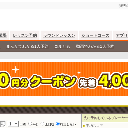
[楽天
習場
レッスン予約
ラウンドレッスン
ショートコース
アプリ
ン
まんがでわかる1人予約
ゴルとも
動画でわかる1人予約
先に予約しているプレーヤ
日間
平日
土日祝
指定しない
平均スコア