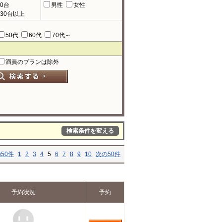
90台
男性
女性
130台以上
50代
60代
70代～
満員のプランは除外
検索条件を変える
50件
1
2
3
4
5
6
7
8
9
10
次の50件
予約状況
予約