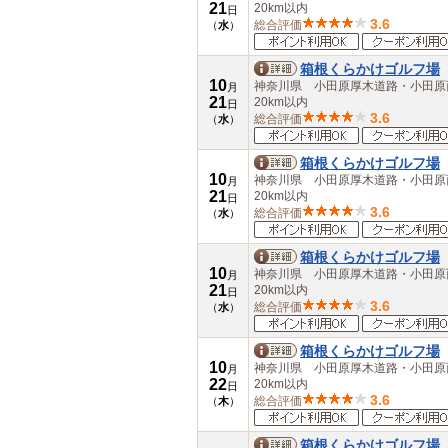
21
愛知県
20km以内
日
3.6
総合評価
三重県
（
水
）
近畿
滋賀県
箱根くらかけゴルフ場
京都府
10
神奈川県 小田原厚木道路・小田
月
大阪府
21
20km以内
日
兵庫県
3.6
総合評価
（
水
）
奈良県
和歌山県
箱根くらかけゴルフ場
中国
10
神奈川県 小田原厚木道路・小田
月
鳥取県
21
20km以内
日
島根県
3.6
総合評価
（
水
）
岡山県
広島県
箱根くらかけゴルフ場
山口県
10
神奈川県 小田原厚木道路・小田
月
四国
21
20km以内
日
徳島県
3.6
総合評価
（
水
）
香川県
愛媛県
高知県
箱根くらかけゴルフ場
10
九州・沖縄
神奈川県 小田原厚木道路・小田
月
22
20km以内
福岡県
日
3.6
総合評価
（
木
）
佐賀県
長崎県
熊本県
箱根くらかけゴルフ場