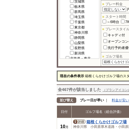
茨城県
プレー料金
栃木県
群馬県
スタート時間
埼玉県
～6時台
7
千葉県
東京都
プレースタイ
神奈川県
キャディ付
静岡県
オープンコン
山梨県
先行予約者優
長野県
新潟県
ゴルフ場名
北海道・東北
北海道
宮城県
福島県
現在の条件表示
箱根くらかけゴルフ場のス
岩手県
秋田県
全467件が該当しました
青森県
（プランアイコン
山形県
北陸
並び替え
プレー日が早い
｜
料金が安い
富山県
石川県
日付
ゴルフ場名（総合評価）
福井県
中部
箱根くらかけゴルフ場
岐阜県
10
神奈川県 小田原厚木道路・小田
月