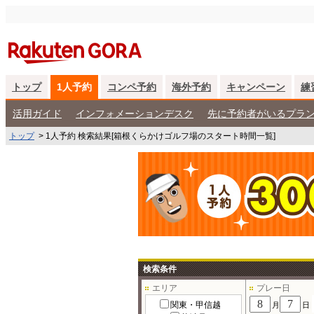
トップ
1人予約
コンペ予約
海外予約
キャンペーン
練
活用ガイド
インフォメーションデスク
先に予約者がいるプラ
トップ
>
1人予約 検索結果[箱根くらかけゴルフ場のスタート時間一覧]
検索条件
エリア
プレー日
関東・甲信越
月
日