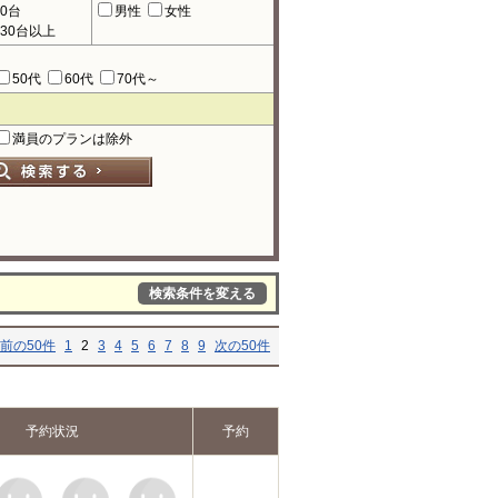
90台
男性
女性
130台以上
50代
60代
70代～
満員のプランは除外
検索条件を変える
前の50件
1
2
3
4
5
6
7
8
9
次の50件
予約状況
予約