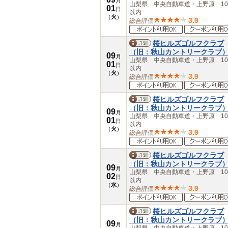
月
愛知県
山梨県 中央自動車道・上野原 10
01
日
以内
三重県
（
火
）
3.9
総合評価
近畿
滋賀県
京都府
桜ヒルズゴルフクラブ
大阪府
（旧：秋山カントリークラブ
09
月
兵庫県
山梨県 中央自動車道・上野原 10
01
日
奈良県
以内
（
火
）
3.9
総合評価
和歌山県
中国
鳥取県
桜ヒルズゴルフクラブ
島根県
（旧：秋山カントリークラブ
09
月
岡山県
山梨県 中央自動車道・上野原 10
01
日
広島県
以内
（
火
）
山口県
3.9
総合評価
四国
徳島県
桜ヒルズゴルフクラブ
香川県
（旧：秋山カントリークラブ
09
愛媛県
月
山梨県 中央自動車道・上野原 10
02
日
高知県
以内
（
水
）
九州・沖縄
3.9
総合評価
福岡県
佐賀県
桜ヒルズゴルフクラブ
長崎県
（旧：秋山カントリークラブ
09
熊本県
月