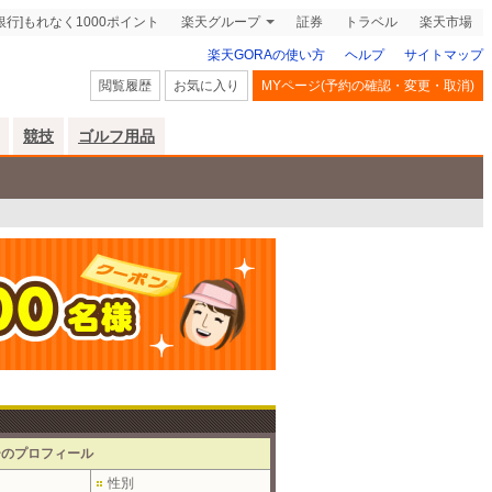
銀行]もれなく1000ポイント
楽天グループ
証券
トラベル
楽天市場
楽天GORAの使い方
ヘルプ
サイトマップ
閲覧履歴
お気に入り
MYページ(予約の確認・変更・取消)
競技
ゴルフ用品
ーのプロフィール
性別