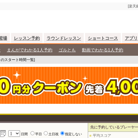
[楽天
習場
レッスン予約
ラウンドレッスン
ショートコース
アプリ
ン
まんがでわかる1人予約
ゴルとも
動画でわかる1人予約
）のスタート時間一覧]
先に予約しているプレーヤ
日間
平日
土日祝
指定しない
平均スコア