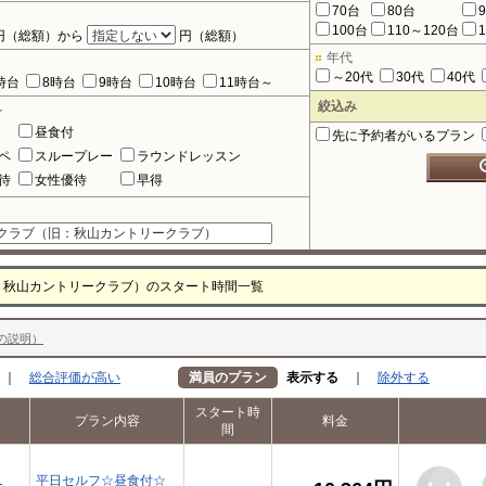
70台
80台
100台
110～120台
円（総額）から
円（総額）
年代
～20代
30代
40代
時台
8時台
9時台
10時台
11時台～
絞込み
ル
昼食付
先に予約者がいるプラン
ペ
スループレー
ラウンドレッスン
待
女性優待
早得
：秋山カントリークラブ）のスタート時間一覧
の説明）
｜
総合評価が高い
満員のプラン
表示する
｜
除外する
スタート時
プラン内容
料金
間
）
平日セルフ☆昼食付☆