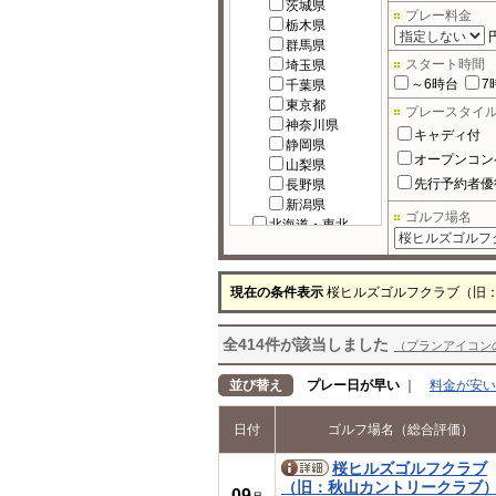
茨城県
プレー料金
栃木県
群馬県
スタート時間
埼玉県
～6時台
7
千葉県
東京都
プレースタイ
神奈川県
キャディ付
静岡県
オープンコン
山梨県
先行予約者優
長野県
新潟県
ゴルフ場名
北海道・東北
北海道
宮城県
福島県
現在の条件表示
桜ヒルズゴルフクラブ（旧
岩手県
秋田県
全414件が該当しました
青森県
（プランアイコン
山形県
北陸
並び替え
プレー日が早い
｜
料金が安い
富山県
石川県
日付
ゴルフ場名（総合評価）
福井県
中部
桜ヒルズゴルフクラブ
岐阜県
（旧：秋山カントリークラブ
09