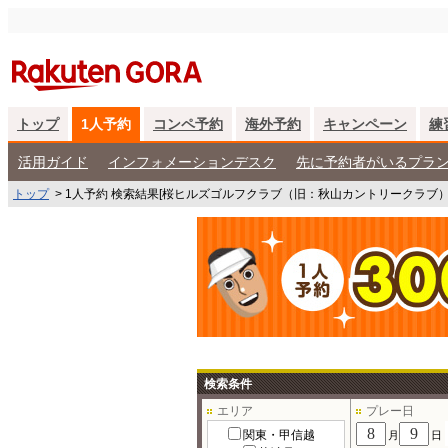
トップ
1人予約
コンペ予約
海外予約
キャンペーン
練
活用ガイド
インフォメーションデスク
先に予約者がいるプラ
トップ
>
1人予約 検索結果[桜ヒルズゴルフクラブ（旧：秋山カントリークラブ
検索条件
エリア
プレー日
関東・甲信越
月
日