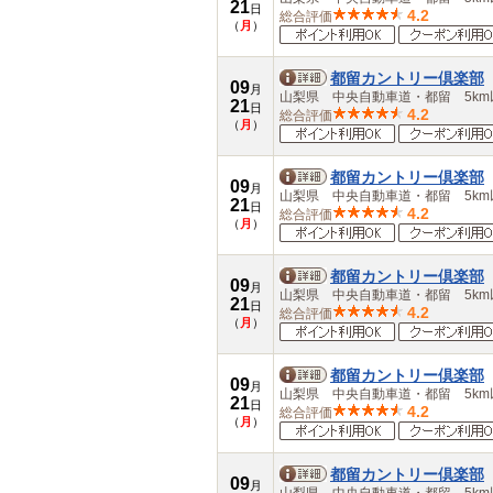
21
愛知県
日
4.2
総合評価
（
月
）
三重県
近畿
滋賀県
都留カントリー倶楽部
09
京都府
月
山梨県 中央自動車道・都留 5km
21
大阪府
日
4.2
総合評価
（
月
）
兵庫県
奈良県
和歌山県
都留カントリー倶楽部
09
中国
月
山梨県 中央自動車道・都留 5km
21
鳥取県
日
4.2
総合評価
（
月
）
島根県
岡山県
広島県
都留カントリー倶楽部
09
山口県
月
山梨県 中央自動車道・都留 5km
21
四国
日
4.2
総合評価
（
月
）
徳島県
香川県
愛媛県
都留カントリー倶楽部
09
高知県
月
山梨県 中央自動車道・都留 5km
21
九州・沖縄
日
4.2
総合評価
（
月
）
福岡県
佐賀県
長崎県
都留カントリー倶楽部
09
熊本県
月