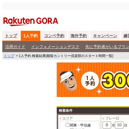
トップ
1人予約
コンペ予約
海外予約
キャンペーン
練
活用ガイド
インフォメーションデスク
先に予約者がいるプラ
トップ
>
1人予約 検索結果[都留カントリー倶楽部のスタート時間一覧]
検索条件
エリア
プレー日
関東・甲信越
月
日