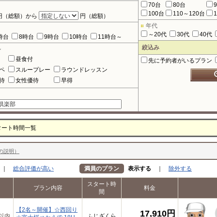
70台
80台
100台
110～120台
円（総額）から
円（総額）
年代
～20代
30代
40代
時台
8時台
9時台
10時台
11時台～
絞込み
ル
昼食付
先に予約者がいるプラン
ペ
スループレー
ラウンドレッスン
待
女性優待
早得
タート時間一覧
の説明）
｜
総合評価が高い
満員のプラン
表示する
｜
除外する
スタート時
プラン内容
料金
間
【2名～開催】☆西回り
17,910円
以内
ふじざくら