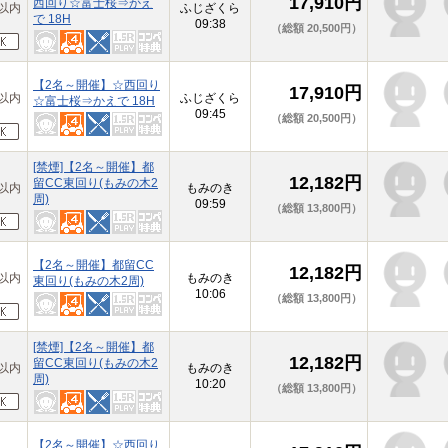
17,910円
西回り☆富士桜⇒かえ
以内
ふじざくら
で 18H
09:38
（総額 20,500円）
【2名～開催】☆西回り
17,910円
以内
ふじざくら
☆富士桜⇒かえで 18H
09:45
（総額 20,500円）
[禁煙]【2名～開催】都
12,182円
留CC東回り(もみの木2
以内
もみのき
周)
09:59
（総額 13,800円）
【2名～開催】都留CC
12,182円
以内
もみのき
東回り(もみの木2周)
10:06
（総額 13,800円）
[禁煙]【2名～開催】都
12,182円
留CC東回り(もみの木2
以内
もみのき
周)
10:20
（総額 13,800円）
【2名～開催】☆西回り