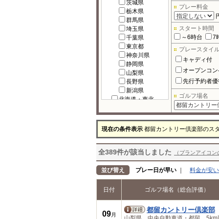
茨城県
プレー料金
栃木県
群馬県
スタート時間
埼玉県
～6時台
7
千葉県
東京都
プレースタイ
神奈川県
キャディ付
静岡県
オープンコン
山梨県
先行予約者優
長野県
新潟県
ゴルフ場名
北海道・東北
北海道
宮城県
福島県
現在の条件表示
都留カントリー倶楽部のス
岩手県
秋田県
全389件が該当しました
青森県
（プランアイコン
山形県
北陸
並び替え
プレー日が早い
｜
料金が安い
富山県
石川県
日付
ゴルフ場名（総合評価）
福井県
中部
都留カントリー倶楽部
09
岐阜県
月
山梨県 中央自動車道・都留 5km