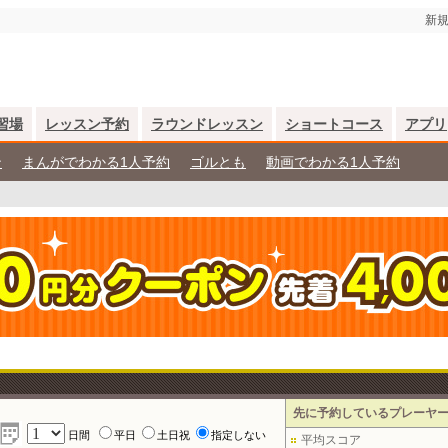
新規
習場
レッスン予約
ラウンドレッスン
ショートコース
アプリ
ン
まんがでわかる1人予約
ゴルとも
動画でわかる1人予約
先に予約しているプレーヤ
日間
平日
土日祝
指定しない
平均スコア