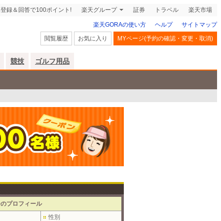
登録＆回答で100ポイント!
楽天グループ
証券
トラベル
楽天市場
楽天GORAの使い方
ヘルプ
サイトマップ
閲覧履歴
お気に入り
MYページ(予約の確認・変更・取消)
競技
ゴルフ用品
ーのプロフィール
性別