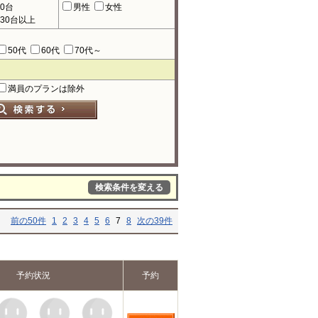
90台
男性
女性
130台以上
50代
60代
70代～
満員のプランは除外
検索条件を変える
前の50件
1
2
3
4
5
6
7
8
次の39件
予約状況
予約