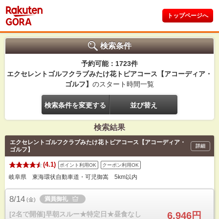
トップページへ
検索条件
予約可能：1723件
エクセレントゴルフクラブみたけ花トピアコース【アコーディア・
ゴルフ】
のスタート時間一覧
検索条件を変更する
並び替え
検索結果
エクセレントゴルフクラブみたけ花トピアコース【アコーディア・
詳細
ゴルフ】
(4.1)
ポイント利用OK
クーポン利用OK
岐阜県 東海環状自動車道・可児御嵩 5km以内
8/14
満員御礼
(
金
)
[2名で開催]早朝スルー★特定日★昼食なし
6,946円