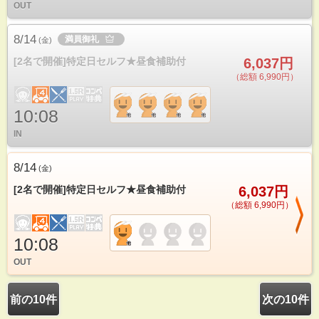
OUT
8/14
満員御礼
(
金
)
[2名で開催]特定日セルフ★昼食補助付
6,037円
（総額 6,990円）
10:08
IN
8/14
(
金
)
[2名で開催]特定日セルフ★昼食補助付
6,037円
（総額 6,990円）
10:08
OUT
前の10件
次の10件