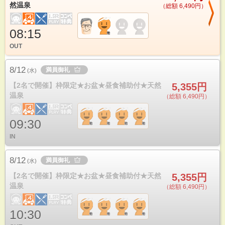
然温泉
（総額 6,490円）
08:15
OUT
8/12
満員御礼
(
水
)
【2名で開催】枠限定★お盆★昼食補助付★天然
5,355円
温泉
（総額 6,490円）
09:30
IN
8/12
満員御礼
(
水
)
【2名で開催】枠限定★お盆★昼食補助付★天然
5,355円
温泉
（総額 6,490円）
10:30