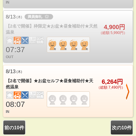
IN
8/13
満員御礼
(
木
)
【2名で開催】枠限定★お盆★昼食補助付★天然
4,900円
温泉
（総額 5,990円）
07:37
OUT
8/13
(
木
)
【2名で開催】★お盆セルフ★昼食補助付★天
6,264円
然温泉
（総額 7,490円）
08:07
IN
前の10件
次の10件