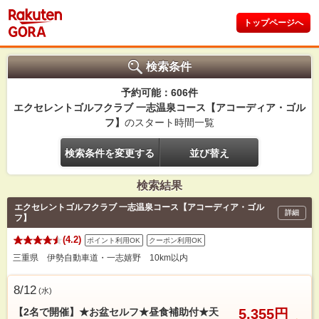
トップページへ
検索条件
予約可能：606件
エクセレントゴルフクラブ 一志温泉コース【アコーディア・ゴル
フ】
のスタート時間一覧
検索条件を変更する
並び替え
検索結果
エクセレントゴルフクラブ 一志温泉コース【アコーディア・ゴル
詳細
フ】
(4.2)
ポイント利用OK
クーポン利用OK
三重県 伊勢自動車道・一志嬉野 10km以内
8/12
(
水
)
【2名で開催】★お盆セルフ★昼食補助付★天
5,355円