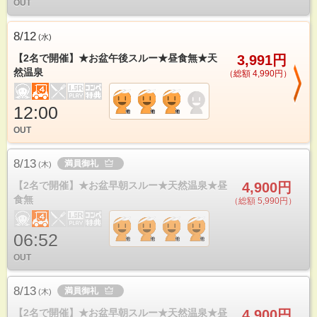
OUT
8/12
(
水
)
【2名で開催】★お盆午後スルー★昼食無★天
3,991円
然温泉
（総額 4,990円）
12:00
OUT
8/13
満員御礼
(
木
)
【2名で開催】★お盆早朝スルー★天然温泉★昼
4,900円
食無
（総額 5,990円）
06:52
OUT
8/13
満員御礼
(
木
)
【2名で開催】★お盆早朝スルー★天然温泉★昼
4,900円