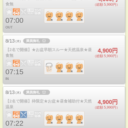
食無
（総額 5,990円）
07:00
OUT
8/13
満員御礼
(
木
)
【2名で開催】★お盆早朝スルー★天然温泉★昼
4,900円
食無
（総額 5,990円）
07:15
IN
8/13
満員御礼
(
木
)
【2名で開催】枠限定★お盆★昼食補助付★天然
4,900円
温泉
（総額 5,990円）
07:22