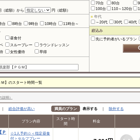
70台
80台
100台
110～120台
円（総額）から
円（総額）
年代
～20代
30代
40代
時台
8時台
9時台
10時台
11時台～
絞込み
ル
昼食付
先に予約者がいるプラン
ペ
スループレー
ラウンドレッスン
待
女性優待
早得
ＧＭ】のスタート時間一覧
の説明）
｜
総合評価が高い
満員のプラン
表示する
｜
除外する
スタート時
プラン内容
料金
間
【Ｐ
☆1人予約☆＜指定昼食
付＞セルフプレー