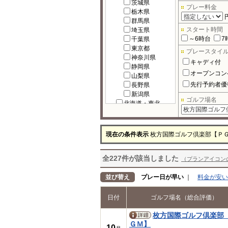
茨城県
プレー料金
栃木県
群馬県
スタート時間
埼玉県
～6時台
7
千葉県
東京都
プレースタイ
神奈川県
キャディ付
静岡県
オープンコン
山梨県
先行予約者優
長野県
新潟県
ゴルフ場名
北海道・東北
北海道
宮城県
福島県
現在の条件表示
枚方国際ゴルフ倶楽部【Ｐ
岩手県
秋田県
全227件が該当しました
青森県
（プランアイコン
山形県
北陸
並び替え
プレー日が早い
｜
料金が安い
富山県
石川県
日付
ゴルフ場名（総合評価）
福井県
中部
枚方国際ゴルフ倶楽部
岐阜県
ＧＭ】
10