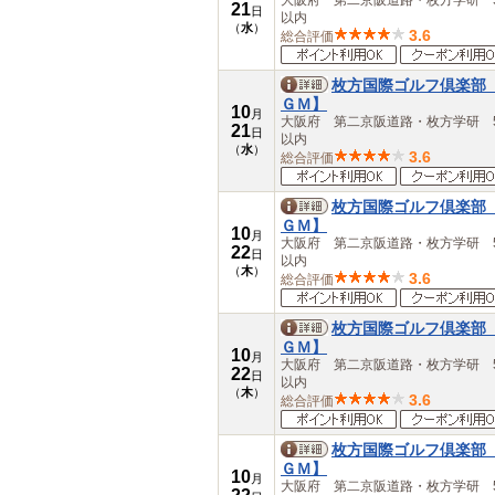
大阪府 第二京阪道路・枚方学研 5
21
大分県
日
以内
（
水
）
宮崎県
3.6
総合評価
鹿児島県
沖縄県
枚方国際ゴルフ倶楽部
ＧＭ】
10
月
大阪府 第二京阪道路・枚方学研 5
21
日
以内
（
水
）
3.6
総合評価
枚方国際ゴルフ倶楽部
ＧＭ】
10
月
大阪府 第二京阪道路・枚方学研 5
22
日
以内
（
木
）
3.6
総合評価
枚方国際ゴルフ倶楽部
ＧＭ】
10
月
大阪府 第二京阪道路・枚方学研 5
22
日
以内
（
木
）
3.6
総合評価
枚方国際ゴルフ倶楽部
ＧＭ】
10
月
大阪府 第二京阪道路・枚方学研 5