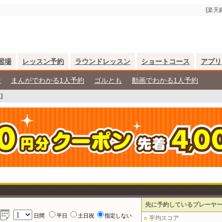
[楽天
習場
レッスン予約
ラウンドレッスン
ショートコース
アプリ
ン
まんがでわかる1人予約
ゴルとも
動画でわかる1人予約
]
先に予約しているプレーヤ
日間
平日
土日祝
指定しない
平均スコア