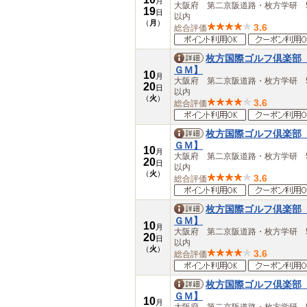
月
愛知県
大阪府 第二京阪道路・枚方学研 5
19
日
以内
三重県
（
月
）
3.6
総合評価
近畿
滋賀県
京都府
枚方国際ゴルフ倶楽部
大阪府
ＧＭ】
10
月
兵庫県
大阪府 第二京阪道路・枚方学研 5
20
日
奈良県
以内
（
火
）
3.6
総合評価
和歌山県
中国
鳥取県
枚方国際ゴルフ倶楽部
島根県
ＧＭ】
10
月
岡山県
大阪府 第二京阪道路・枚方学研 5
20
日
広島県
以内
（
火
）
山口県
3.6
総合評価
四国
徳島県
枚方国際ゴルフ倶楽部
香川県
ＧＭ】
10
愛媛県
月
大阪府 第二京阪道路・枚方学研 5
20
日
高知県
以内
（
火
）
九州・沖縄
3.6
総合評価
福岡県
佐賀県
枚方国際ゴルフ倶楽部
長崎県
ＧＭ】
10
熊本県
月