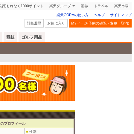
銀行]もれなく1000ポイント
楽天グループ
証券
トラベル
楽天市場
楽天GORAの使い方
ヘルプ
サイトマップ
閲覧履歴
お気に入り
MYページ(予約の確認・変更・取消)
競技
ゴルフ用品
ーのプロフィール
性別