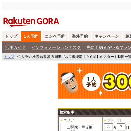
トップ
1人予約
コンペ予約
海外予約
キャンペーン
練
活用ガイド
インフォメーションデスク
先に予約者がいるプラ
トップ
>
1人予約 検索結果[枚方国際ゴルフ倶楽部【ＰＧＭ】のスタート時間一覧
検索条件
エリア
プレー日
関東・甲信越
月
日