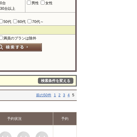
90台
男性
女性
130台以上
50代
60代
70代～
満員のプランは除外
検索条件を変える
前の50件
1
2
3
4
5
予約状況
予約