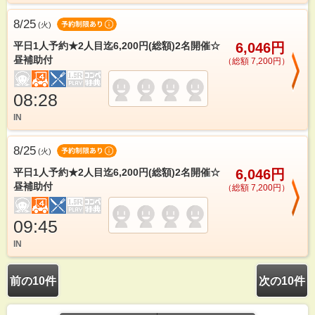
8/25
(
火
)
平日1人予約★2人目迄6,200円(総額)2名開催☆
6,046円
昼補助付
（総額 7,200円）
08:28
IN
8/25
(
火
)
平日1人予約★2人目迄6,200円(総額)2名開催☆
6,046円
昼補助付
（総額 7,200円）
09:45
IN
前の10件
次の10件