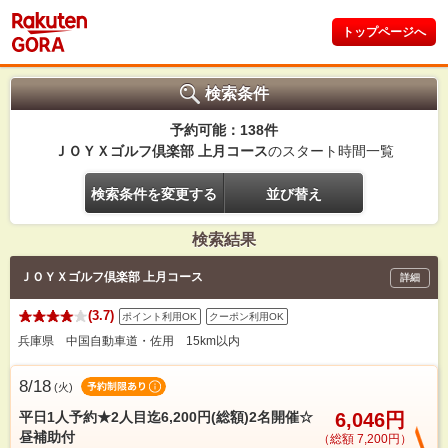
トップページへ
検索条件
予約可能：138件
ＪＯＹＸゴルフ倶楽部 上月コース
のスタート時間一覧
検索条件を変更する
並び替え
検索結果
ＪＯＹＸゴルフ倶楽部 上月コース
詳細
(3.7)
ポイント利用OK
クーポン利用OK
兵庫県 中国自動車道・佐用 15km以内
8/18
(
火
)
平日1人予約★2人目迄6,200円(総額)2名開催☆
6,046円
昼補助付
（総額 7,200円）