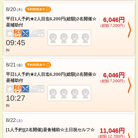
8/20
(
木
)
平日1人予約★2人目迄6,200円(総額)2名開催☆
6,046円
昼補助付
（総額 7,200円）
09:45
IN
8/21
(
金
)
平日1人予約★2人目迄6,200円(総額)2名開催☆
6,046円
昼補助付
（総額 7,200円）
10:27
IN
8/22
(
土
)
[1人予約][2名開催]昼食補助☆土日祝セルフ☆
11,046円
（総額 12,700円）