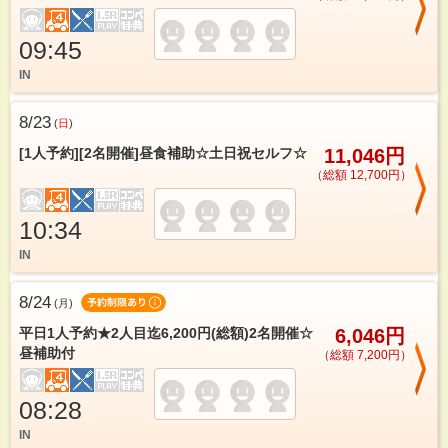
09:45
IN
8/23
(
日
)
[1人予約][2名開催]昼食補助☆土日祝セルフ☆
11,046円
（総額 12,700円）
10:34
IN
8/24
(
月
)
平日1人予約★2人目迄6,200円(総額)2名開催☆
6,046円
昼補助付
（総額 7,200円）
08:28
IN