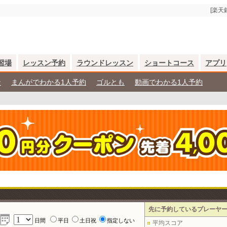
[楽天
習場
レッスン予約
ラウンドレッスン
ショートコース
アプリ
ン
まんがでわかる1人予約
ゴルとも
動画でわかる1人予約
先に予約しているプレーヤ
日間
平日
土日祝
指定しない
平均スコア