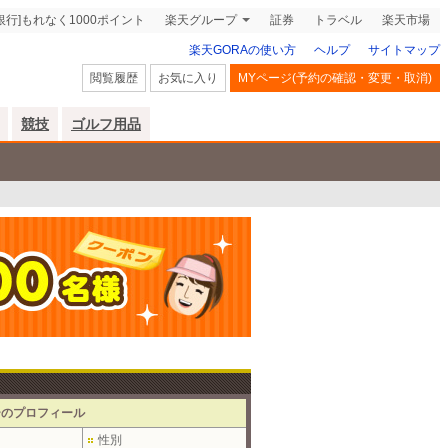
銀行]もれなく1000ポイント
楽天グループ
証券
トラベル
楽天市場
楽天GORAの使い方
ヘルプ
サイトマップ
閲覧履歴
お気に入り
MYページ(予約の確認・変更・取消)
競技
ゴルフ用品
ーのプロフィール
性別