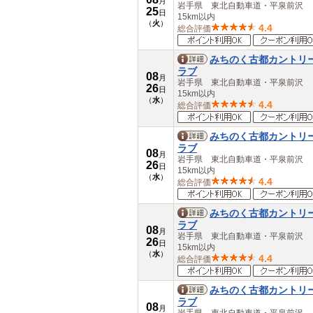
月
愛知県
岩手県 東北自動車道・平泉前沢
25
日
15km以内
三重県
（
火
）
4.4
総合評価
近畿
滋賀県
京都府
みちのく古都カントリ
大阪府
ラブ
08
月
兵庫県
岩手県 東北自動車道・平泉前沢
26
日
奈良県
15km以内
（
水
）
4.4
総合評価
和歌山県
中国
鳥取県
みちのく古都カントリ
島根県
ラブ
08
月
岡山県
岩手県 東北自動車道・平泉前沢
26
日
広島県
15km以内
（
水
）
山口県
4.4
総合評価
四国
徳島県
みちのく古都カントリ
香川県
ラブ
08
愛媛県
月
岩手県 東北自動車道・平泉前沢
26
日
高知県
15km以内
（
水
）
九州・沖縄
4.4
総合評価
福岡県
佐賀県
みちのく古都カントリ
長崎県
ラブ
08
熊本県
月