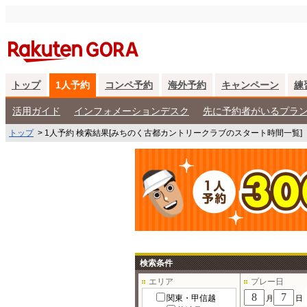
トップ
1人予約
コンペ予約
海外予約
キャンペーン
練
活用ガイド
インフォメーションデスク
先に予約者がいるプラ
トップ
>
1人予約 検索結果[みちのく古都カントリークラブのスタート時間一覧]
検索条件
エリア
プレー日
関東・甲信越
月
日