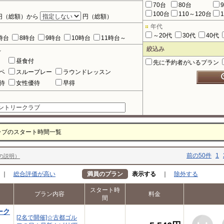
70台
80台
100台
110～120台
円（総額）から
円（総額）
年代
～20代
30代
40代
時台
8時台
9時台
10時台
11時台～
絞込み
ル
昼食付
先に予約者がいるプラン
ペ
スループレー
ラウンドレッスン
待
女性優待
早得
ラブのスタート時間一覧
前の50件
1
の説明）
｜
総合評価が高い
満員のプラン
表示する
｜
除外する
スタート時
プラン内容
料金
間
ーク
[2名で開催]☆古都ゴル