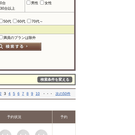
90台
男性
女性
130台以上
50代
60代
70代～
満員のプランは除外
検索条件を変える
2
3
4
5
6
7
8
9
10
・・・
次の50件
予約状況
予約