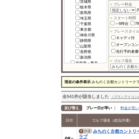
茨城県
プレー料金
栃木県
群馬県
スタート時間
埼玉県
～6時台
7
千葉県
東京都
プレースタイ
神奈川県
キャディ付
静岡県
オープンコン
山梨県
先行予約者優
長野県
新潟県
ゴルフ場名
北海道・東北
北海道
宮城県
福島県
現在の条件表示
みちのく古都カントリーク
岩手県
秋田県
全541件が該当しました
青森県
（プランアイコン
山形県
北陸
並び替え
プレー日が早い
｜
料金が安い
富山県
石川県
日付
ゴルフ場名（総合評価）
福井県
中部
みちのく古都カントリ
岐阜県
ラブ
08