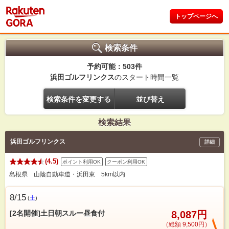
トップページへ
検索条件
予約可能：503件
浜田ゴルフリンクス
のスタート時間一覧
検索条件を変更する
並び替え
検索結果
浜田ゴルフリンクス
詳細
(4.5)
ポイント利用OK
クーポン利用OK
島根県 山陰自動車道・浜田東 5km以内
8/15
(
土
)
[2名開催]土日朝スルー昼食付
8,087円
（総額 9,500円）