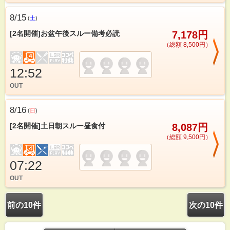
8/15
(
土
)
[2名開催]お盆午後スルー備考必読
7,178円
（総額 8,500円）
12:52
OUT
8/16
(
日
)
[2名開催]土日朝スルー昼食付
8,087円
（総額 9,500円）
07:22
OUT
前の10件
次の10件