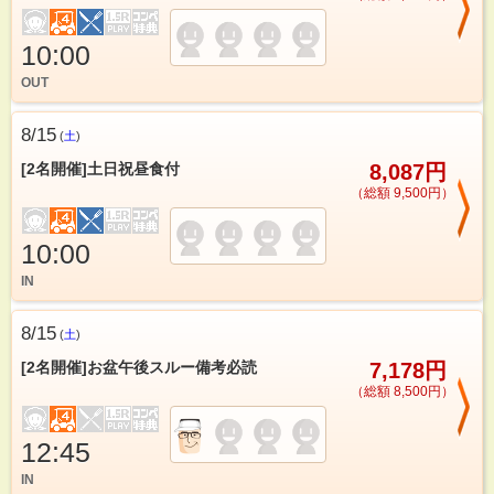
10:00
OUT
8/15
(
土
)
[2名開催]土日祝昼食付
8,087円
（総額 9,500円）
10:00
IN
8/15
(
土
)
[2名開催]お盆午後スルー備考必読
7,178円
（総額 8,500円）
12:45
IN