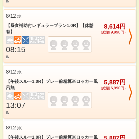
IN
8/12
(
水
)
【昼食補助付レギュラープラン1.0R】【休憩
8,614円
有】
（総額 9,990円）
08:15
IN
8/12
(
水
)
【午後スルー1.0R】プレー前精算※ロッカー風
5,887円
呂無
（総額 6,990円）
13:07
IN
8/12
(
水
)
【午後スルー1.0R】プレー前精算※ロッカー風
5,887円