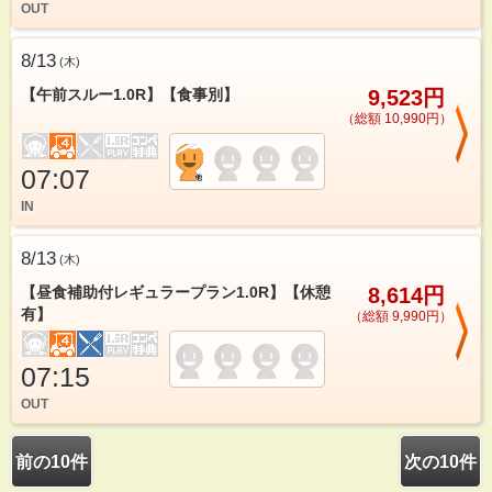
OUT
8/13
(
木
)
【午前スルー1.0R】【食事別】
9,523円
（総額 10,990円）
07:07
IN
8/13
(
木
)
【昼食補助付レギュラープラン1.0R】【休憩
8,614円
有】
（総額 9,990円）
07:15
OUT
前の10件
次の10件