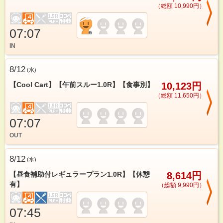
（総額 10,990円）
07:07
IN
8/12
(
水
)
【Cool Cart】【午前スルー1.0R】【食事別】
10,123円
（総額 11,650円）
07:07
OUT
8/12
(
水
)
【昼食補助付レギュラープラン1.0R】【休憩
8,614円
有】
（総額 9,990円）
07:45