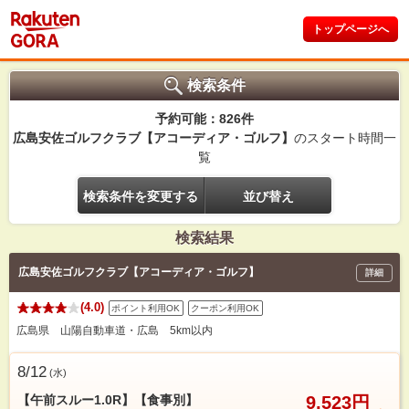
トップページへ
検索条件
予約可能：826件
広島安佐ゴルフクラブ【アコーディア・ゴルフ】
のスタート時間一
覧
検索条件を変更する
並び替え
検索結果
広島安佐ゴルフクラブ【アコーディア・ゴルフ】
詳細
(4.0)
ポイント利用OK
クーポン利用OK
広島県 山陽自動車道・広島 5km以内
8/12
(
水
)
【午前スルー1.0R】【食事別】
9,523円