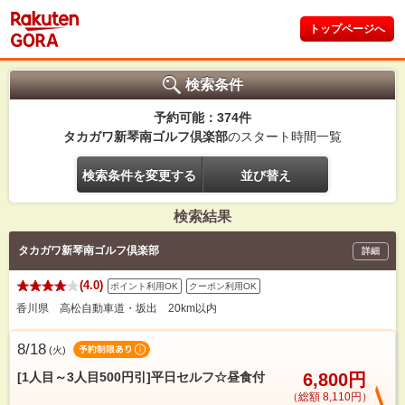
トップページへ
検索条件
予約可能：374件
タカガワ新琴南ゴルフ倶楽部
のスタート時間一覧
検索条件を変更する
並び替え
検索結果
タカガワ新琴南ゴルフ倶楽部
詳細
(4.0)
ポイント利用OK
クーポン利用OK
香川県 高松自動車道・坂出 20km以内
8/18
(
火
)
[1人目～3人目500円引]平日セルフ☆昼食付
6,800円
（総額 8,110円）