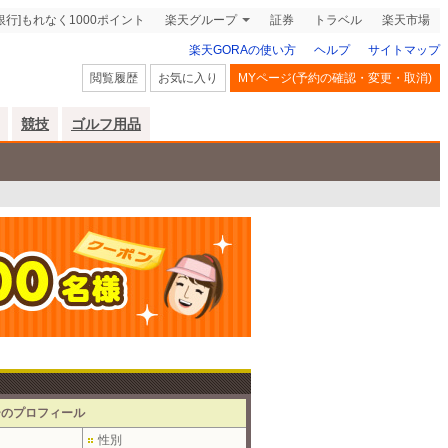
銀行]もれなく1000ポイント
楽天グループ
証券
トラベル
楽天市場
楽天GORAの使い方
ヘルプ
サイトマップ
閲覧履歴
お気に入り
MYページ(予約の確認・変更・取消)
競技
ゴルフ用品
ーのプロフィール
性別