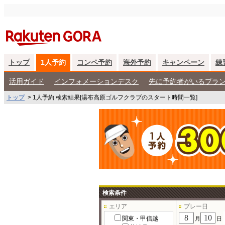
トップ
1人予約
コンペ予約
海外予約
キャンペーン
練
活用ガイド
インフォメーションデスク
先に予約者がいるプラ
トップ
>
1人予約 検索結果[湯布高原ゴルフクラブのスタート時間一覧]
検索条件
エリア
プレー日
関東・甲信越
月
日