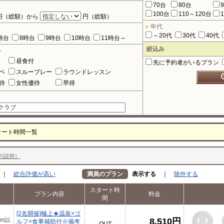
70台
80台
100台
110～120台
円（総額）から
円（総額）
年代
～20代
30代
40代
時台
8時台
9時台
10時台
11時台～
絞込み
ル
昼食付
先に予約者がいるプラン
ペ
スループレー
ラウンドレッスン
待
女性優待
早得
タート時間一覧
の説明）
｜
総合評価が高い
満員のプラン
表示する
｜
除外する
スタート時
プラン内容
料金
間
[2名開催]極上★温泉×ゴ
m以
8,510円
ルフ×食事補助付※備考