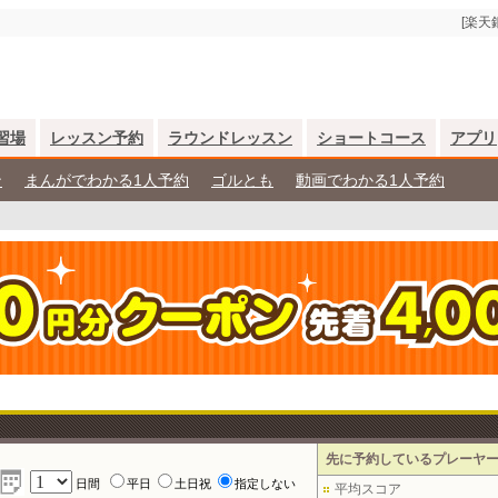
[楽天
習場
レッスン予約
ラウンドレッスン
ショートコース
アプリ
ン
まんがでわかる1人予約
ゴルとも
動画でわかる1人予約
先に予約しているプレーヤ
日間
平日
土日祝
指定しない
平均スコア