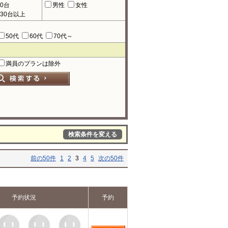
90台
男性
女性
130台以上
50代
60代
70代～
満員のプランは除外
検索条件を変える
前の50件
1
2
3
4
5
次の50件
予約状況
予約