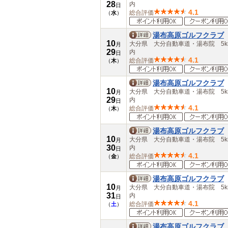
28
愛知県
内
日
4.1
総合評価
三重県
（
水
）
近畿
滋賀県
湯布高原ゴルフクラブ
京都府
10
大分県 大分自動車道・湯布院 5k
月
大阪府
29
内
日
兵庫県
4.1
総合評価
（
木
）
奈良県
和歌山県
湯布高原ゴルフクラブ
中国
10
大分県 大分自動車道・湯布院 5k
月
鳥取県
29
内
日
島根県
4.1
総合評価
（
木
）
岡山県
広島県
湯布高原ゴルフクラブ
山口県
10
大分県 大分自動車道・湯布院 5k
月
四国
30
内
日
徳島県
4.1
総合評価
（
金
）
香川県
愛媛県
高知県
湯布高原ゴルフクラブ
10
九州・沖縄
大分県 大分自動車道・湯布院 5k
月
31
内
福岡県
日
4.1
総合評価
（
土
）
佐賀県
長崎県
熊本県
湯布高原ゴルフクラブ