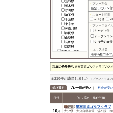
茨城県
プレー料金
栃木県
群馬県
スタート時間
埼玉県
～6時台
7
千葉県
東京都
プレースタイ
神奈川県
キャディ付
静岡県
オープンコン
山梨県
先行予約者優
長野県
新潟県
ゴルフ場名
北海道・東北
北海道
宮城県
福島県
現在の条件表示
湯布高原ゴルフクラブのス
岩手県
秋田県
全210件が該当しました
青森県
（プランアイコン
山形県
北陸
並び替え
プレー日が早い
｜
料金が安い
富山県
石川県
日付
ゴルフ場名（総合評価）
福井県
中部
湯布高原ゴルフクラブ
岐阜県
10
大分県 大分自動車道・湯布院 5k
月