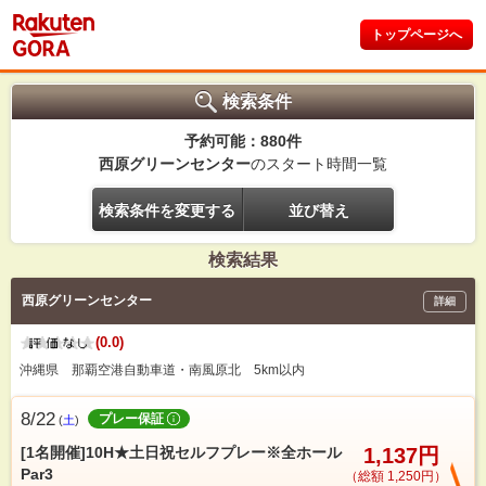
トップページへ
検索条件
予約可能：880件
西原グリーンセンター
のスタート時間一覧
検索条件を変更する
並び替え
検索結果
西原グリーンセンター
詳細
(0.0)
沖縄県 那覇空港自動車道・南風原北 5km以内
8/22
プレー保証
(
土
)
[1名開催]10H★土日祝セルフプレー※全ホール
1,137円
Par3
（総額 1,250円）