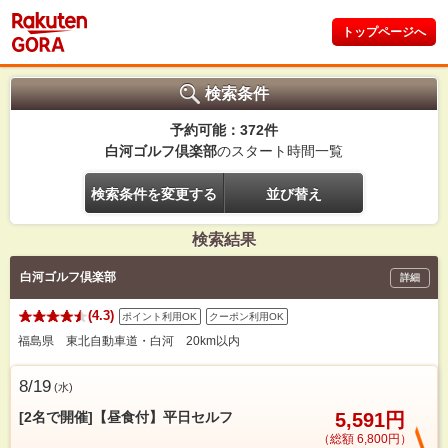
トップページへ
検索条件
予約可能：372件
白河ゴルフ倶楽部
のスタート時間一覧
検索条件を変更する
並び替え
検索結果
白河ゴルフ倶楽部
詳細
(4.3)
ポイント利用OK
クーポン利用OK
福島県 東北自動車道・白河 20km以内
8/19
(
水
)
[2名で開催]【昼食付】平日セルフ
5,591円
（総額 6,800円）