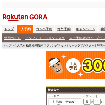
トップ
1人予約
コンペ予約
海外予約
キャンペーン
練
活用ガイド
インフォメーションデスク
先に予約者がいるプラ
トップ
>
1人予約 検索結果[湯本スプリングスカントリークラブのスタート時間一
検索条件
エリア
プレー日
関東・甲信越
月
日