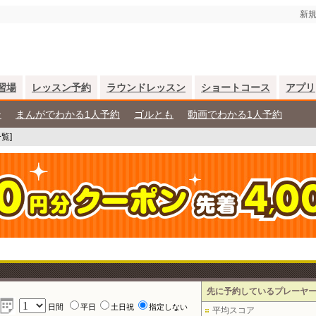
新規
習場
レッスン予約
ラウンドレッスン
ショートコース
アプリ
ン
まんがでわかる1人予約
ゴルとも
動画でわかる1人予約
覧]
先に予約しているプレーヤ
日間
平日
土日祝
指定しない
平均スコア