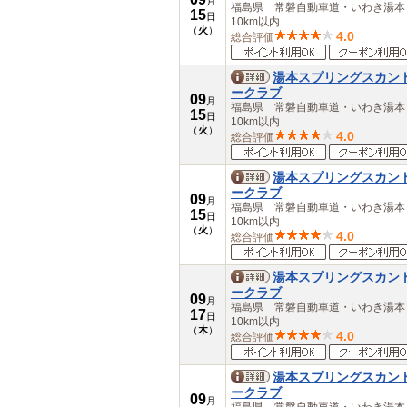
月
愛知県
福島県 常磐自動車道・いわき湯
15
日
10km以内
三重県
（
火
）
4.0
総合評価
近畿
滋賀県
京都府
湯本スプリングスカン
大阪府
ークラブ
09
月
兵庫県
福島県 常磐自動車道・いわき湯
15
日
奈良県
10km以内
（
火
）
4.0
総合評価
和歌山県
中国
鳥取県
湯本スプリングスカン
島根県
ークラブ
09
月
岡山県
福島県 常磐自動車道・いわき湯
15
日
広島県
10km以内
（
火
）
山口県
4.0
総合評価
四国
徳島県
湯本スプリングスカン
香川県
ークラブ
09
愛媛県
月
福島県 常磐自動車道・いわき湯
17
日
高知県
10km以内
（
木
）
九州・沖縄
4.0
総合評価
福岡県
佐賀県
湯本スプリングスカン
長崎県
ークラブ
09
熊本県
月