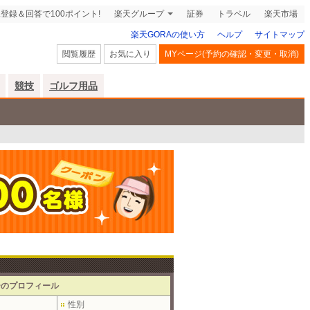
登録＆回答で100ポイント!
楽天グループ
証券
トラベル
楽天市場
楽天GORAの使い方
ヘルプ
サイトマップ
閲覧履歴
お気に入り
MYページ(予約の確認・変更・取消)
競技
ゴルフ用品
ーのプロフィール
性別