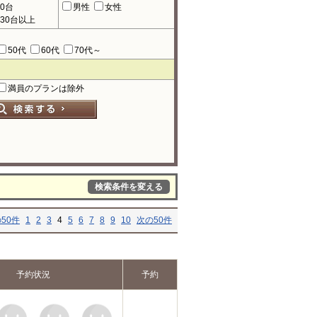
90台
男性
女性
130台以上
50代
60代
70代～
満員のプランは除外
検索条件を変える
50件
1
2
3
4
5
6
7
8
9
10
次の50件
予約状況
予約