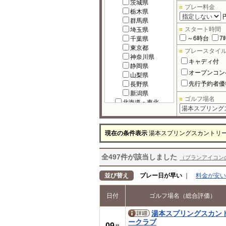
茨城県
プレー料金
栃木県
群馬県
スタート時間
埼玉県
～6時台
7
千葉県
東京都
プレースタイ
神奈川県
キャディ付
静岡県
オープンコン
山梨県
先行予約者優
長野県
新潟県
ゴルフ場名
北海道・東北
北海道
宮城県
福島県
現在の条件表示
湯本スプリングスカントリ
岩手県
秋田県
全497件が該当しました
青森県
（プランアイコン
山形県
北陸
並び替え
プレー日が早い
｜
料金が安い
富山県
石川県
日付
ゴルフ場名（総合評価）
福井県
中部
湯本スプリングスカン
岐阜県
ークラブ
09