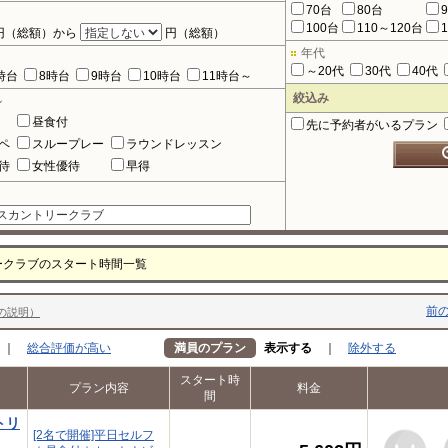
70台
80台
100台
110～120台
円（総額）から
円（総額）
年代
～20代
30代
40代
時台
8時台
9時台
10時台
11時台～
絞込み
ル
昼食付
先に予約者がいるプラン
ペ
スループレー
ラウンドレッスン
待
女性優待
早得
ークラブのスタート時間一覧
前の
の説明）
｜
総合評価が高い
満員のプラン
表示する
｜
除外する
スタート時
プラン内容
料金
間
トリ
[2名で開催]平日セルフ